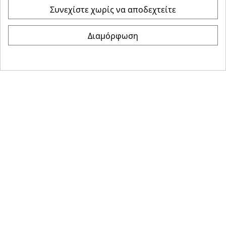
Συνεχίστε χωρίς να αποδεχτείτε
©
Καρώνης Ηλεκτρικά
- All Rights Reserved | Powered
Διαμόρφωση
by :