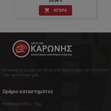
29,00 €
ΑΓΟΡΆ

Επισκεφτείτε μας και δείτε από πρώτο χέρι την ποιότητα
των προϊόντων μας
Ωράριο καταστημάτος
Καθημερινά 9πμ - 9μμ