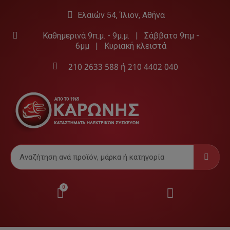
Ελαιών 54, Ίλιον, Αθήνα
Καθημερινά 9π.μ. - 9μ.μ. | Σάββατο 9πμ -
6μμ | Κυριακή κλειστά
210 2633 588
ή
210 4402 040