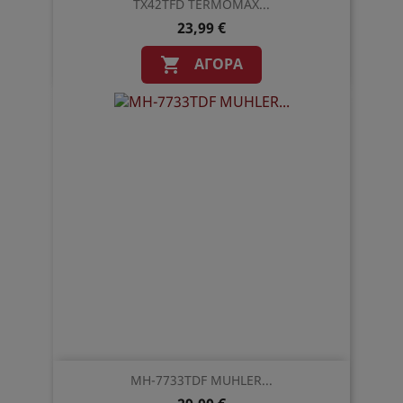
TX42TFD TERMOMAX...
23,99 €
ΑΓΟΡΆ

MH-7733TDF MUHLER...