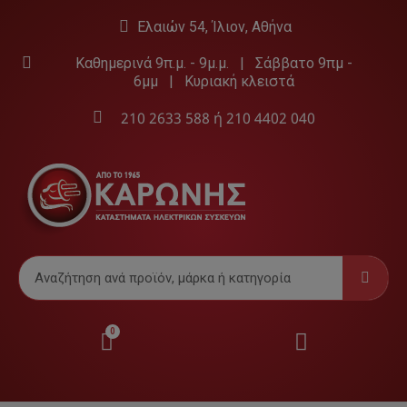
Ελαιών 54, Ίλιον, Αθήνα
Καθημερινά 9π.μ. - 9μ.μ. | Σάββατο 9πμ -
6μμ | Κυριακή κλειστά
210 2633 588
ή
210 4402 040