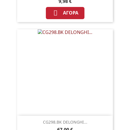
9,98 €

ΑΓΟΡΆ
CG298.BK DELONGHI...
67,00 €