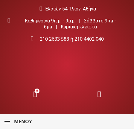
Ελαιών 54, Ίλιον, Αθήνα
Καθημερινά 9π.μ. - 9μ.μ. | Σάββατο 9πμ -
6μμ | Κυριακή κλειστά
210 2633 588
ή
210 4402 040
ΜΕΝΟΎ