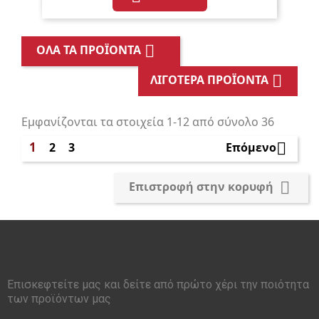

ΌΛΑ ΤΑ ΠΡΟΪΌΝΤΑ

ΛΙΓΌΤΕΡΑ ΠΡΟΪΌΝΤΑ
Εμφανίζονται τα στοιχεία 1-12 από σύνολο 36
1
2
3

Επόμενο

Επιστροφή στην κορυφή
Επισκεφτείτε μας και δείτε από πρώτο χέρι την ποιότητα
των προϊόντων μας