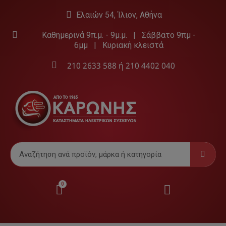
Ελαιών 54, Ίλιον, Αθήνα
Καθημερινά 9π.μ. - 9μ.μ. | Σάββατο 9πμ -
6μμ | Κυριακή κλειστά
210 2633 588
ή
210 4402 040