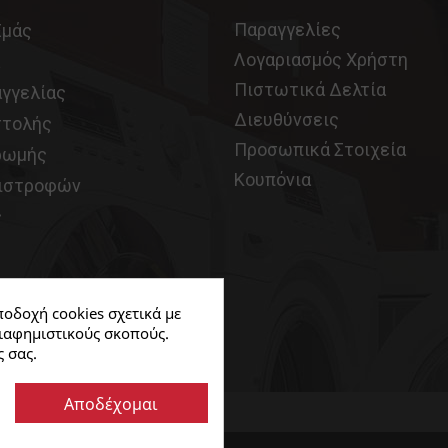
Παραγγελίες
Εμάς
Λογαριασμός Χρήστη
Πιστωτικά Δελτία
αγγελίας
Διευθύνσεις
στολής
Προσωπικά Στοιχεία
ρωμής
Κουπόνια
πιστροφών
ς
οδοχή cookies σχετικά με
διαφημιστικούς σκοπούς.
 σας.
Αποδέχομαι