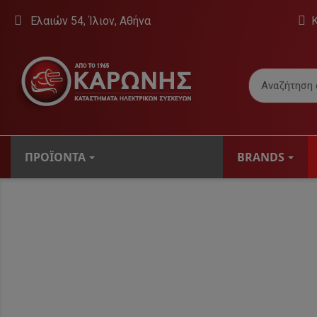
Ελαιών 54, Ίλιον, Αθήνα
ΠΡΟΪΌΝΤΑ
BRANDS
ΤΗΛΕΟΡΆΣΕΙΣ
Βάσεις Τηλεό
Εσωτερικές Κε
Τηλεοράσεις
Ψηφιακοί Δέκτ