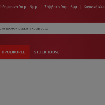
Καθημερινά 9π.μ. - 9μ.μ. | Σάββατο 9πμ - 6μμ | Κυριακή κλε
ΠΡΟΣΦΟΡΕΣ
STOCKHOUSE
 & ΑΞΕΣΟΥΆΡ
ΉΧΟΣ
ρασης
Hi-Fi & Ραδιόφωνα
ραίες
Ηχεία & Ακουστικά
Πηγές Αυτοκινήτου
ες
Φορητά CD player