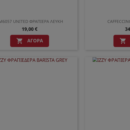
M6057 UNITED ΦΡΑΠΙΕΡΑ ΛΕΥΚΗ
CAFFECCINO
19,00 €
34
Γρήγορη προβολή
Γρήγο


ΑΓΟΡΆ

