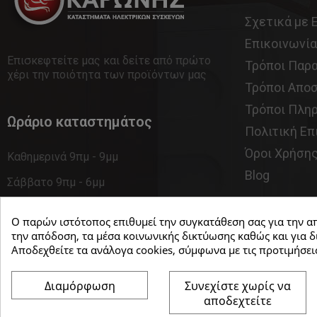
Σχετικά με 
Επικοινωνία
Επισκεφτείτε μας και δείτε από πρώτο
Τρόποι Παρ
χέρι την ποιότητα των προϊόντων μας
Τρόποι Απο
Τρόποι Πλη
Ωράριο καταστημάτος
Πολιτική Ε
Όροι Χρήση
Καθημερινά 9πμ - 9μμ
Blog
Σάββατο 9πμ - 6μμ
Κυριακή κλειστά
Ο παρών ιστότοπος επιθυμεί την συγκατάθεση σας για την απ
την απόδοση, τα μέσα κοινωνικής δικτύωσης καθώς και για 
Αποδεχθείτε τα ανάλογα cookies, σύμφωνα με τις προτιμήσεις
Διαμόρφωση
Συνεχίστε χωρίς να
αποδεχτείτε