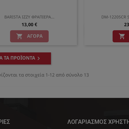
BARISTA IZZY ΦΡΑΠΙΕΡΑ...
DM-1220SCR 
13,00 €
23
Γρήγορη προβολή
Γρήγο


ΑΓΟΡΆ


Α ΤΑ ΠΡΟΪΌΝΤΑ

ίζονται τα στοιχεία 1-12 από σύνολο 13
ΙΕΣ
ΛΟΓΑΡΙΑΣΜΟΣ ΧΡΗΣΤ