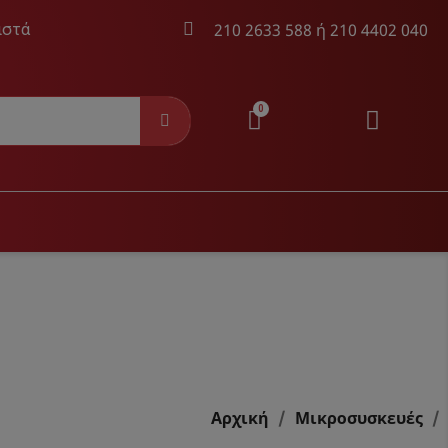
210 2633 588
ή
210 4402 040
ιστά
DVD PLAYER
ΚΑΛΏΔΙΑ AUDIO & V
Dvd Player
Καλώδια Audio & Video
Τηλεχειριστήρια
Αρχική
Μικροσυσκευές