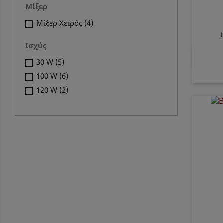
Μαύρο
(4)
Μίξερ
Μίξερ Χειρός
(4)
Ισχύς
30 W
(5)
100 W
(6)
120 W
(2)