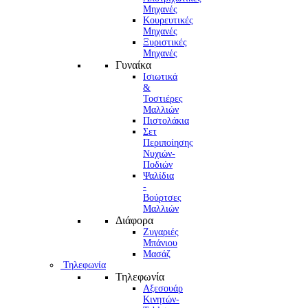
Μηχανές
Κουρευτικές
Μηχανές
Ξυριστικές
Μηχανές
Γυναίκα
Ισιωτικά
&
Τοστιέρες
Μαλλιών
Πιστολάκια
Σετ
Περιποίησης
Νυχιών-
Ποδιών
Ψαλίδια
-
Βούρτσες
Μαλλιών
Διάφορα
Ζυγαριές
Μπάνιου
Μασάζ
Τηλεφωνία
Τηλεφωνία
Αξεσουάρ
Κινητών-