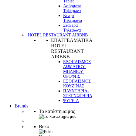
Tablet
Ασύρματα
Τηλέφωνα
Κινητή
Τηλεφωνία
Σταθερά
Τηλέφωνα
HOTEL RESTAURANT AIRBNB
ΕΠΑΓΓΕΛΜΑΤΙΚΑ-
HOTEL
RESTAURANT
AIRBNB
ΕΞΟΠΛΙΣΜΟΣ
ΔΩΜΑΤΙΟΥ-
ΜΠΑΝΙΟΥ-
ΟΡΟΦΗΣ
ΕΞΟΠΛΙΣΜΟΣ
ΚΟΥΖΙΝΑΣ
ΠΛΥΝΤΗΡΙΑ-
ΣΤΕΓΝΩΤΗΡΙΑ
ΨΥΓΕΙΑ
Brands
Το κατάστημα μας
Beko