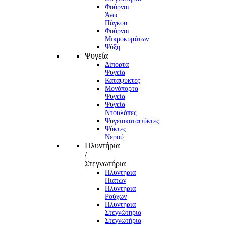
Φούρνoι
Άνω
Πάγκου
Φούρνοι
Μικροκυμάτων
Ψύξη
Ψυγεία
Δίπορτα
Ψυγεία
Καταψύκτες
Μονόπορτα
Ψυγεία
Ψυγεία
Ντουλάπες
Ψυγειοκαταψύκτες
Ψύκτες
Νερού
Πλυντήρια
/
Στεγνωτήρια
Πλυντήρια
Πιάτων
Πλυντήρια
Ρούχων
Πλυντήρια
Στεγνώτηρια
Στεγνωτήρια