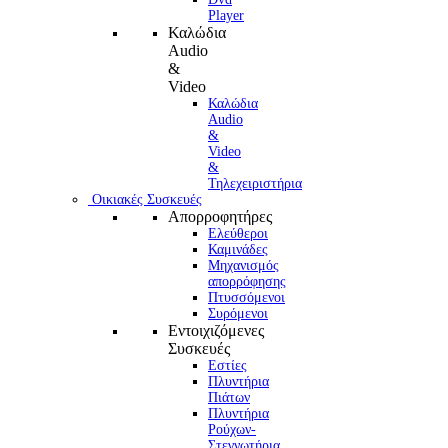
Player
Καλώδια
Audio
&
Video
Καλώδια
Audio
&
Video
&
Τηλεχειριστήρια
Οικιακές Συσκευές
Απορροφητήρες
Ελεύθεροι
Καμινάδες
Μηχανισμός
απορρόφησης
Πτυσσόμενοι
Συρόμενοι
Εντοιχιζόμενες
Συσκευές
Εστίες
Πλυντήρια
Πιάτων
Πλυντήρια
Ρούχων-
Στεγνωτήρια