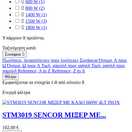

600 W
(1)

800 W
(2)

1400 W
(1)

1500 W
(3)

1800 W
(1)
Υπάρχουν 8 προϊόντα.
Ταξινόμηση κατά:
Συνάφεια

Πωλήσεις, περισσότερες προς λιγότερες
Συνάφεια
Όνομα, Α προς
Ω
Όνομα, Ω προς Α
Τιμή, χαμηλή προς υψηλή
Τιμή, υψηλή προς
χαμηλή
Reference, A to Z
Reference, Z to A
Φίλτρο
Εμφανίζονται τα στοιχεία 1-8 από σύνολο 8
Ενεργά φίλτρα
STM3019 SENCOR ΜΙΞΕΡ ΜΕ...
102,00 €