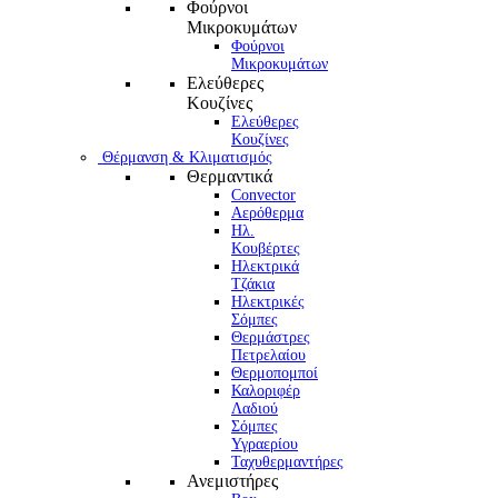
Φούρνοι
Μικροκυμάτων
Φούρνοι
Μικροκυμάτων
Ελεύθερες
Κουζίνες
Ελεύθερες
Κουζίνες
Θέρμανση & Κλιματισμός
Θερμαντικά
Convector
Αερόθερμα
Ηλ.
Κουβέρτες
Ηλεκτρικά
Τζάκια
Ηλεκτρικές
Σόμπες
Θερμάστρες
Πετρελαίου
Θερμοπομποί
Καλοριφέρ
Λαδιού
Σόμπες
Υγραερίου
Ταχυθερμαντήρες
Ανεμιστήρες