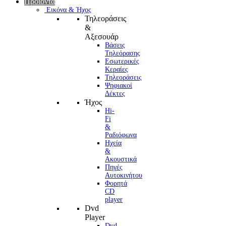
Προϊόντα
Εικόνα & Ήχος
Τηλεοράσεις
&
Αξεσουάρ
Βάσεις
Τηλεόρασης
Εσωτερικές
Κεραίες
Τηλεοράσεις
Ψηφιακοί
Δέκτες
Ήχος
Hi-
Fi
&
Ραδιόφωνα
Ηχεία
&
Ακουστικά
Πηγές
Αυτοκινήτου
Φορητά
CD
player
Dvd
Player
Dvd