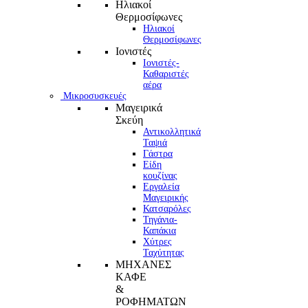
Ηλιακοί
Θερμοσίφωνες
Ηλιακοί
Θερμοσίφωνες
Ιονιστές
Ιονιστές-
Καθαριστές
αέρα
Μικροσυσκευές
Μαγειρικά
Σκεύη
Αντικολλητικά
Ταψιά
Γάστρα
Είδη
κουζίνας
Εργαλεία
Μαγειρικής
Κατσαρόλες
Τηγάνια-
Καπάκια
Χύτρες
Ταχύτητας
ΜΗΧΑΝΕΣ
ΚΑΦΕ
&
ΡΟΦΗΜΑΤΩΝ