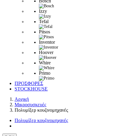
Bosch
Izzy
Tefal
Pitsos
Inventor
Hoover
Whire
Primo
ΠΡΟΣΦΟΡΕΣ
STOCKHOUSE
Αρχική
Μικροσυσκευές
Πολυμίξερ κουζινομηχανές
Πολυμίξερ κουζινομηχανές