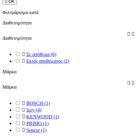

ΟΚ
Φιλτράρισμα κατά
Διαθεσιμότητα


Διαθεσιμότητα

Σε απόθεμα
(6)

Εκτός αποθέματος
(2)
Μάρκα


Μάρκα

BOSCH
(1)

Izzy
(4)

KENWOOD
(1)

PRIMO
(1)

Sencor
(1)