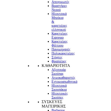
Αποχυμωτές
Βραστήρες
Νερού
Ηλεκτρικά
Μπρίκια
&
καφετιέρες
ελληνικού
Καφετιέρες
Espresso
Καφετιέρες
Φίλτρου
Παγομηχανές
Πολυκαφετιέρες
Στίφτες
Φραπιέρες
ΚΑΘΑΡΙΟΤΗΤΑ
Αξεσουάρ
Σκούπας
Ατμοκαθαριστές
Εντομοαπωθητικά
Ηλεκτρικά
Σκουπάκια
Ηλεκτρικές
Σκούπες
ΣΥΣΚΕΥΕΣ
ΜΑΓΕΙΡΙΚΗΣ
Barbeque