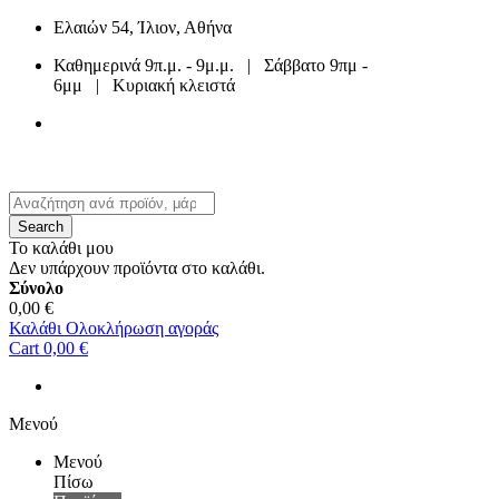
Ελαιών 54, Ίλιον, Αθήνα
Καθημερινά 9π.μ. - 9μ.μ. | Σάββατο 9πμ -
6μμ | Κυριακή κλειστά
210 2633 588
ή
210 4402 040
Search
Το καλάθι μου
Δεν υπάρχουν προϊόντα στο καλάθι.
Σύνολο
0,00 €
Καλάθι
Ολοκλήρωση αγοράς
Cart
0,00 €
Μενού
Μενού
Πίσω