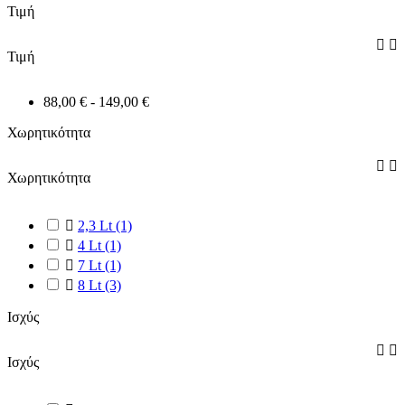
Τιμή


Τιμή
88,00 € - 149,00 €
Χωρητικότητα


Χωρητικότητα

2,3 Lt
(1)

4 Lt
(1)

7 Lt
(1)

8 Lt
(3)
Ισχύς


Ισχύς