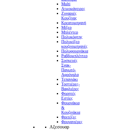
Multi
Ατμομάγειρες
Ζυγαριές
Κουζίνας
Κρεατομηχανή
Μίξερ
Μπλέντερ
Πολυκόφτης
Πολυμίξερ
κουζινομηχανές
Πολυφουρνάκια
Ραβδομπλέντερ
Συσκευές
Σνακ-
Παγωτό-
Αφρόγαλα
Τεπανιάκι
Τοστιέρες-
Βαφλιέρες
Φορητές
Εστίες
Φουρνάκια
&
Κουζινάκια
Φριτέζες
Φρυγανιέρες
Αξεσουαρ