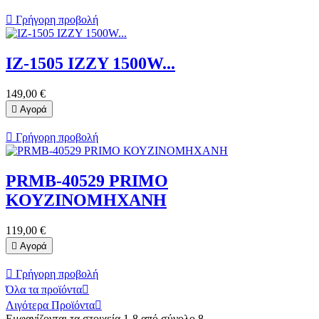

Γρήγορη προβολή
IZ-1505 IZZY 1500W...
149,00 €

Αγορά

Γρήγορη προβολή
PRMB-40529 PRIMO
ΚΟΥΖΙΝΟΜΗΧΑΝΗ
119,00 €

Αγορά

Γρήγορη προβολή
Όλα τα προϊόντα

Λιγότερα Προϊόντα

Εμφανίζονται τα στοιχεία 1-8 από σύνολο 8