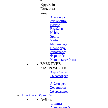
-
Εργαλεία-
Εποχιακά
είδη
Αξεσουάρ-
Αναλώσιμα-
Βάσεις
Εργαλεία-
Hobby-
Sports-
Υγεία
Μπαλαντέζες
Πολύπριζα-
Αντάπτορες-
Φορτιστές
Χριστουγεννιάτικα
ΣΥΣΚΕΥΕΣ
ΣΙΔΕΡΩΜΑΤΟΣ
Ατμοσίδερα
Σιδερώστρες
-
Απλώστρες
Συστήματα
Σιδερώματος
Προσωπική Φροντίδα
Ανδρας
Trimmer
Αποτριχωτικές