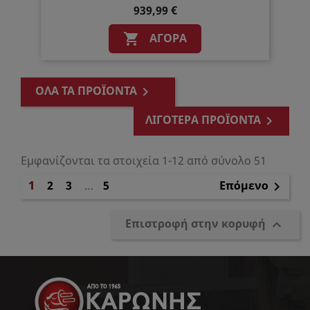
939,99 €
ΑΓΟΡΆ

ΌΛΑ ΤΑ ΠΡΟΪΌΝΤΑ

ΛΙΓΌΤΕΡΑ ΠΡΟΪΌΝΤΑ

Εμφανίζονται τα στοιχεία 1-12 από σύνολο 51
1
2
3
…
5
Επόμενο

Επιστροφή στην κορυφή
