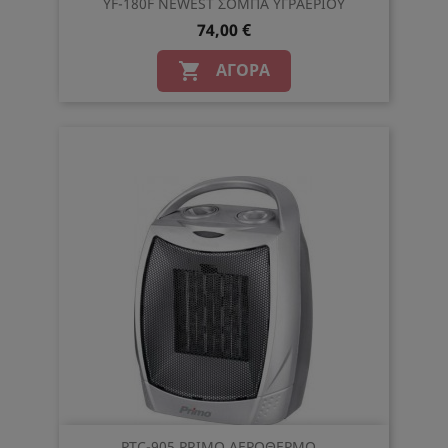
YF-180F NEWEST ΣΟΜΠΑ ΥΓΡΑΕΡΙΟΥ
74,00 €
ΑΓΟΡΆ

PTC-905 PRIMO ΑΕΡΟΘΕΡΜΟ...