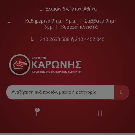
Ελαιών 54, Ίλιον, Αθήνα
Καθημερινά 9π.μ. - 9μ.μ. | Σάββατο 9πμ -
6μμ | Κυριακή κλειστά
210 2633 588
ή
210 4402 040