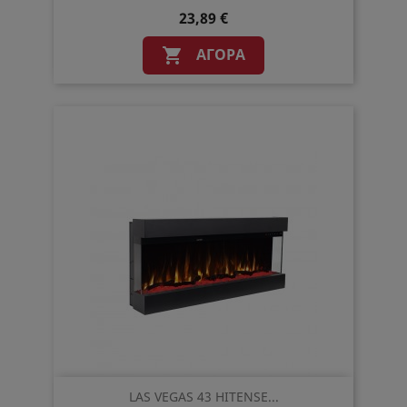
23,89 €
ΑΓΟΡΆ

LAS VEGAS 43 HITENSE...