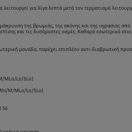
α λειτουργεί για λίγα λεπτά μετά τον τερματισμό λειτουρ
άκρυνση της βρωμιάς, της σκόνης και της υγρασίας από 
επίσης και τις δυσάρεστες οσμές. Καθαρό εσωτερικό στοι
εξωτερική μονάδα, παρέχει επιπλέον αντι-διαβρωτική προσ
M/MLo/Lo/SLo)
hi/M/MLo/Lo/SLo)
 56
0 χρόνια εγγύηση