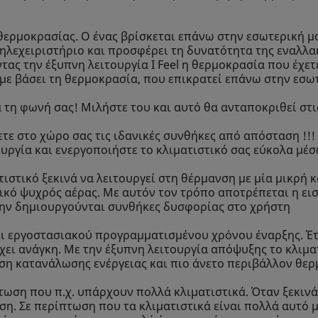
θερμοκρασίας. Ο ένας βρίσκεται επάνω στην εσωτερική μ
τηλεχειριστήριο και προσφέρει τη δυνατότητα της εναλλ
ας την έξυπνη λειτουργία I Feel η θερμοκρασία που έχετε
ι με βάσει τη θερμοκρασία, που επικρατεί επάνω στην εσ
τη φωνή σας! Μιλήστε του και αυτό θα ανταποκριθεί στις
τε στο χώρο σας τις ιδανικές συνθήκες από απόσταση !!! 
ργία και ενεργοποιήστε το κλιματιστικό σας εύκολα μέσω
ιστικό ξεκινά να λειτουργεί στη θέρμανση με μία μικρή 
ικό ψυχρός αέρας. Με αυτόν τον τρόπο αποτρέπεται η ει
 μην δημιουργούνται συνθήκες δυσφορίας στο χρήστη
 εργοστασιακού προγραμματισμένου χρόνου έναρξης. Έτσ
έχει ανάγκη. Με την έξυπνη λειτουργία απόψυξης το κλι
ωση κατανάλωσης ενέργειας και πιο άνετο περιβάλλον θε
πτωση που π.χ. υπάρχουν πολλά κλιματιστικά. Όταν ξεκινά
ση. Σε περίπτωση που τα κλιματιστικά είναι πολλά αυτό