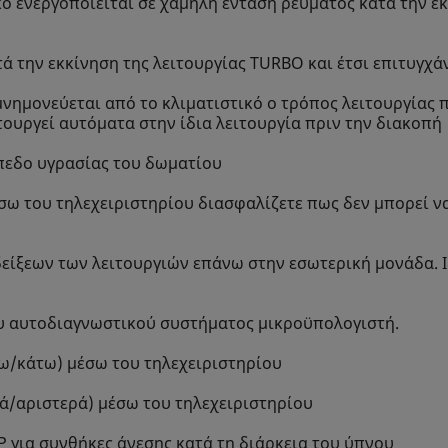
τικό ενεργοποιείται σε χαμηλή ένταση ρεύματος κατά την 
τά την εκκίνηση της λειτουργίας TURBO και έτσι επιτυγ
ημονεύεται από το κλιματιστικό ο τρόπος λειτουργίας π
τουργεί αυτόματα στην ίδια λειτουργία πριν την διακοπή
ίπεδο υγρασίας του δωματίου
έσω του τηλεχειριστηρίου διασφαλίζετε πως δεν μπορεί ν
ίξεων των λειτουργιών επάνω στην εσωτερική μονάδα. Ιδ
ου αυτοδιαγνωστικού συστήματος μικροϋπολογιστή.
ω/κάτω) μέσω του τηλεχειριστηρίου
ιά/αριστερά) μέσω του τηλεχειριστηρίου
P για συνθήκες άνεσης κατά τη διάρκεια του ύπνου