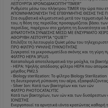
ΛΕΙΤΟΥΡΓΙΑ ΧΡΟΝΟΔΙΑΚΟΠΤΗ“TIMER”
Ρυθμίστε μέσω του πλήκτρου TIMER την ώρα που επι
ΑΠΟΜΝΗΜΟΝΕΥΣΗ ΤΗΣ ΕΠΙΘΥΜΗΤΗΣ ΘΕΣΗΣ ΤΗΣ Π
Στα συμβατικά κλιματιστικά μετά τον τερματισμό λ
του, η θέση της περσίδας προσαρμόζεται βάσει τω
περσίδας, παρέχουν στο χρήστη τη δυνατότητα να δι
ΔΥΝΑΤΟΤΗΤΑ ΣΥΝΔΕΣΗΣ ΜΕΣΩ ΜΕ ΕΝΣΥΡΜΑΤΟ ΧΕΙΡΙ
ΑΘΟΡΥΒΗ ΛΕΙΤΟΥΡΓΙΑ “QUIET”
Επιλέξτε τη λειτουργία Quiet μέσω του τηλεχειριστ
ΠΡΟ ΦΙΛΤΡΟ ΥΨΗΛΗΣ ΠΥΚΝΟΤΗΤΑΣ
Συγκρατεί τα μικροσωματίδια σκόνης και τη γύρη 
ΦΙΛΤΡΟ HEPA 3PLUS
Καταπολεμά αποτελεσματικά την μούχλα, τα βακτήρι
- HEPA: Υψηλής απόδοσης φίλτρο HEPA που απομακ
μέγεθος PM2.5
- Biology sterilization: Το φίλτρο Biology Sterili
τη δευτερογενή ρύπανση του αέρα, εξασφαλίζοντας
- Silver Ion: Κατά των βακτηρίων και των ιών
ΦΙΛΤΡΟ PHOTOCATALYTIC
Κατά των βακτηρίων, των ιών και των δυσάρεστων
ΙΟΝΙΣΤΗΣ
Ενεργοποιεί τα αρνητικά ιόντα κρατώντας καθαρή 