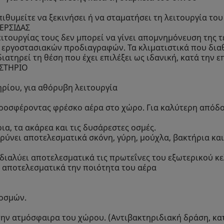
θυμείτε να ξεκινήσει ή να σταματήσει τη λειτουργία του
ΕΡΣΙΔΑΣ
ειτουργίας τους δεν μπορεί να γίνει απομνημόνευση της τ
ν εργοστασιακών προδιαγραφών. Τα κλιματιστικά που δια
ατηρεί τη θέση που έχει επιλέξει ως ιδανική, κατά την 
ΣΤΗΡΙΟ
ηρίου, για αθόρυβη λειτουργία
προσφέροντας φρέσκο αέρα στο χώρο. Για καλύτερη απόδο
α, τα ακάρεα και τις δυσάρεστες οσμές.
ρύνει αποτελεσματικά σκόνη, γύρη, μούχλα, βακτήρια κ
zation διαλύει αποτελεσματικά τις πρωτεΐνες του εξωτερικο
 αποτελεσματικά την ποιότητα του αέρα
 οσμών.
την ατμόσφαιρα του χώρου. (Αντιβακτηριδιακή δράση, κ