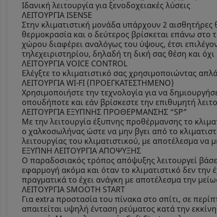
Ιδανική λειτουργία για ξενοδοχειακές λύσεις
ΛΕΙΤΟΥΡΓΙΑ ISENSE
Στην κλιματιστική μονάδα υπάρχουν 2 αισθητήρες 
θερμοκρασία και ο δεύτερος βρίσκεται επάνω στο 
χώρου διαφέρει αναλόγως του ύψους, έτσι επιλέγοντ
τηλεχειριστηρίου, δηλαδή τη δική σας θέση και όχ
ΛΕΙΤΟΥΡΓΙΑ VOICE CONTROL
Ελέγξτε το κλιματιστικό σας χρησιμοποιώντας απλά 
ΛΕΙΤΟΥΡΓΙΑ WI-FI (ΠΡΟΕΓΚΑΤΕΣΤΗΜΕΝΟ)
Χρησιμοποιήστε την τεχνολογία για να δημιουργήσε
οπουδήποτε και εάν βρίσκεστε την επιθυμητή λειτου
ΛΕΙΤΟΥΡΓΙΑ ΕΞΥΠΝΗΣ ΠΡΟΘΕΡΜΑΝΣΗΣ “SP”
Με την λειτουργία έξυπνης προθέρμανσης το κλιματ
ο χαλκοσωλήνας ώστε να μην βγει από το κλιματιστ
λειτουργίας του κλιματιστικού, με αποτέλεσμα να
ΕΞΥΠΝΗ ΛΕΙΤΟΥΡΓΙΑ ΑΠΟΨΥΞΗΣ
Ο παραδοσιακός τρόπος απόψυξης λειτουργεί βάσει
εφαρμογή ακόμα και όταν το κλιματιστικό δεν την 
πραγματικά το έχει ανάγκη με αποτέλεσμα την μεί
ΛΕΙΤΟΥΡΓΙΑ SMOOTH START
Για extra προστασία του πίνακα στο σπίτι, σε περί
απαιτείται υψηλή ένταση ρεύματος κατά την εκκίνη