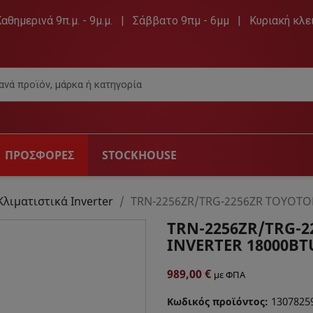
Καθημερινά 9π.μ. - 9μ.μ. | Σάββατο 9πμ - 6μμ | Κυριακή κλε
ΠΡΟΣΦΟΡΕΣ
STOCKHOUSE
 & ΑΞΕΣΟΥΆΡ
ΉΧΟΣ
DVD PL
Κλιματιστικά Inverter
TRN-2256ZR/TRG-2256ZR TOYOTOM
TRN-2256ZR/TRG-2
ρασης
Hi-Fi & Ραδιόφωνα
Dvd Pl
INVERTER 18000BT
ραίες
Ηχεία & Ακουστικά
Πηγές Αυτοκινήτου
989,00 €
με ΦΠΑ
ες
Φορητά CD player
1307825
Κωδικός προϊόντος: