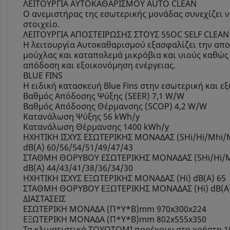
ΛΕΙΤΟΥΡΓΙΑ ΑΥΤΟΚΑΘΑΡΙΣΜΟΥ AUTO CLEAN
Ο ανεμιστήρας της εσωτερικής μονάδας συνεχίζει ν
στοιχείο.
ΛΕΙΤΟΥΡΓΙΑ ΑΠΟΣΤΕΙΡΩΣΗΣ ΣΤΟΥΣ 55OC SELF CLEAN
Η λειτουργία Αυτοκαθαρισμού εξασφαλίζει την απομ
μούχλας και καταπολεμά μικρόβια και υιούς καθώς 
απόδοση και εξοικονόμηση ενέργειας.
BLUE FINS
Η ειδική κατασκευή Blue Fins στην εσωτερική και 
Βαθμός Απόδοσης Ψύξης (SEER) 7,1 W/W
Βαθμός Απόδοσης Θέρμανσης (SCOP) 4,2 W/W
Κατανάλωση Ψύξης 56 kWh/y
Κατανάλωση Θέρμανσης 1400 kWh/y
ΗΧΗΤΙΚΗ ΙΣΧΥΣ ΕΣΩΤΕΡΙΚΗΣ ΜΟΝΑΔΑΣ (SHi/Hi/Mhi/
dB(A) 60/56/54/51/49/47/43
ΣΤΑΘΜΗ ΘΟΡΥΒΟΥ ΕΣΩΤΕΡΙΚΗΣ ΜΟΝΑΔΑΣ (SHi/Hi/M
dB(A) 44/43/41/38/36/34/30
ΗΧΗΤΙΚΗ ΙΣΧΥΣ ΕΞΩΤΕΡΙΚΗΣ ΜΟΝΑΔΑΣ (Hi) dB(A) 65
ΣΤΑΘΜΗ ΘΟΡΥΒΟΥ ΕΞΩΤΕΡΙΚΗΣ ΜΟΝΑΔΑΣ (Hi) dB(A)
ΔΙΑΣΤΑΣΕΙΣ
ΕΣΩΤΕΡΙΚΗ ΜΟΝΑΔΑ (Π*Υ*Β)mm 970x300x224
ΕΞΩΤΕΡΙΚΗ ΜΟΝΑΔΑ (Π*Υ*Β)mm 802x555x350
Τα κλιματιστικά TOYOTOMI παρέχουν στο χρήστη 1