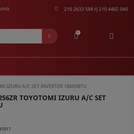
210 2633 588
ή
210 4402 040
ιστά
AYER
ΚΑΛΏΔΙΑ AUDIO & VIDEO
I IZURU A/C SET INVERTER 18000BTU
256ZR TOYOTOMI IZURU A/C SET
ayer
Καλώδια Audio & Video &
U
Τηλεχειριστήρια
97017