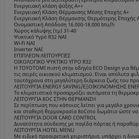
Ενεργειακή κλάση ψύξης A++
Ενεργειακή Κλάση Θέρμανσης Μέσης Εποχής A+
Ενεργειακή Κλάση Θέρμανσης Θερμότερης Εποχής 
Ονομαστική Απόδοση 16.000-18.000 btu/h
Χώρος κάλυψης (τμ) 31-40
Ψυκτικό Υγρό R32 ΝΑΙ
Wi-Fi ΝΑΙ
Inverter ΝΑΙ
ΕΠΙΠΛΕΟΝ ΛΕΙΤΟΥΡΓΙΕΣ
ΟΙΚΟΛΟΓΙΚΟ ΨΥΚΤΙΚΟ ΥΓΡΟ R32
Η TOYOTOMI πιστή στην οδηγία ECO Design για θέμ
τις σειρές οικιακού κλιματισμού. Είναι απόλυτα φ
ταυτόχρονα στη μεγαλύτερη διάρκεια ζωής του προ
ΛΕΙΤΟΥΡΓΙΑ ENERGY SAVING/ΕΞΟΙΚΟΝΟΜΗΣΗΣ ΕΝΕΡ
Το κλιματιστικό προσαρμόζει αυτόματα τη θερμοκρα
ΛΕΙΤΟΥΡΓΙΑ 8ΟC ΣΤΗΝ ΘΕΡΜΑΝΣΗ
Σε περίπτωση που κάποιος λείπει για μεγάλο χρονι
και σταθερή θερμοκρασία 8oCστο δωμάτιο ώστε να
ΛΕΙΤΟΥΡΓΙΑ DOOR CARD CONTROL
Δυνατότητα σύνδεσης με παγίδα πόρτας ή παραθύρου
ΛΕΙΤΟΥΡΓΙΑ HOTEL MENU
Με ειδικό προαιρετικό χειριστήριο, υπάρχει η δυν