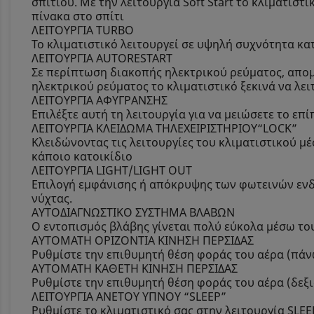
σπιτιού. Με την λειτουργία Soft Start το κλιματισ
πίνακα στο σπίτι
ΛΕΙΤΟΥΡΓΙΑ TURBO
Το κλιματιστικό λειτουργεί σε υψηλή συχνότητα κα
ΛΕΙΤΟΥΡΓΙΑ AUTORESTART
Σε περίπτωση διακοπής ηλεκτρικού ρεύματος, απομν
ηλεκτρικού ρεύματος το κλιματιστικό ξεκινά να λει
ΛΕΙΤΟΥΡΓΙΑ ΑΦΥΓΡΑΝΣΗΣ
Επιλέξτε αυτή τη λειτουργία για να μειώσετε το επ
ΛΕΙΤΟΥΡΓΙΑ ΚΛΕΙΔΩΜΑ ΤΗΛΕΧΕΙΡΙΣΤΗΡΙΟΥ“LOCK”
Κλειδώνοντας τις λειτουργίες του κλιματιστικού μ
κάποιο κατοικίδιο
ΛΕΙΤΟΥΡΓΙΑ LIGHT/LIGHT OUT
Επιλογή εμφάνισης ή απόκρυψης των φωτεινών ενδε
νύχτας.
ΑΥΤΟΔΙΑΓΝΩΣΤΙΚΟ ΣΥΣΤΗΜΑ ΒΛΑΒΩΝ
Ο εντοπισμός βλάβης γίνεται πολύ εύκολα μέσω τ
ΑΥΤΟΜΑΤΗ ΟΡΙΖΟΝΤΙΑ ΚΙΝΗΣΗ ΠΕΡΣΙΔΑΣ
Ρυθμίστε την επιθυμητή θέση φοράς του αέρα (πάν
ΑΥΤΟΜΑΤΗ ΚΑΘΕΤΗ ΚΙΝΗΣΗ ΠΕΡΣΙΔΑΣ
Ρυθμίστε την επιθυμητή θέση φοράς του αέρα (δεξ
ΛΕΙΤΟΥΡΓΙΑ ΑΝΕΤΟΥ ΥΠΝΟΥ “SLEEP”
Ρυθμίστε το κλιματιστικό σας στην λειτουργία SLEE