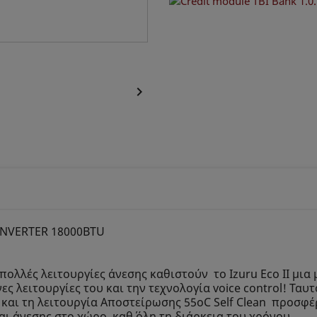

INVERTER 18000BTU
πολλές λειτουργίες άνεσης καθιστούν το Izuru Eco II μια
ες λειτουργίες του και την τεχνολογία voice control! Τα
ic και τη λειτουργία Αποστείρωσης 55oC Self Clean προσφ
ι άνεσης στο χώρο, καθ΄ όλη τη διάρκεια του χρόνου.