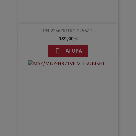
TRN-2256ZR/TRG-2256ZR...
989,00 €

ΑΓΟΡΆ