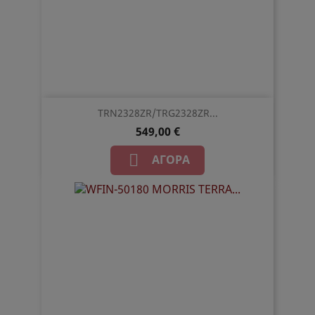
TRN2328ZR/TRG2328ZR...
549,00 €

ΑΓΟΡΆ