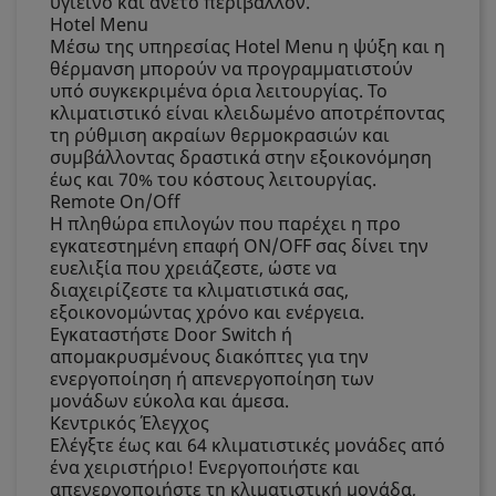
υγιεινό και άνετο περιβάλλον.
Hotel Menu
Μέσω της υπηρεσίας Hotel Menu η ψύξη και η
θέρμανση μπορούν να προγραμματιστούν
υπό συγκεκριμένα όρια λειτουργίας. Το
κλιματιστικό είναι κλειδωμένο αποτρέποντας
τη ρύθμιση ακραίων θερμοκρασιών και
συμβάλλοντας δραστικά στην εξοικονόμηση
έως και 70% του κόστους λειτουργίας.
Remote On/Off
Η πληθώρα επιλογών που παρέχει η προ
εγκατεστημένη επαφή ON/OFF σας δίνει την
ευελιξία που χρειάζεστε, ώστε να
διαχειρίζεστε τα κλιματιστικά σας,
εξοικονομώντας χρόνο και ενέργεια.
Εγκαταστήστε Door Switch ή
απομακρυσμένους διακόπτες για την
ενεργοποίηση ή απενεργοποίηση των
μονάδων εύκολα και άμεσα.
Κεντρικός Έλεγχος
Ελέγξτε έως και 64 κλιματιστικές μονάδες από
ένα χειριστήριο! Ενεργοποιήστε και
απενεργοποιήστε τη κλιματιστική μονάδα,