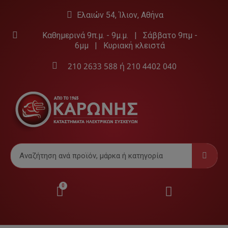
Ελαιών 54, Ίλιον, Αθήνα
Καθημερινά 9π.μ. - 9μ.μ. | Σάββατο 9πμ -
6μμ | Κυριακή κλειστά
210 2633 588
ή
210 4402 040