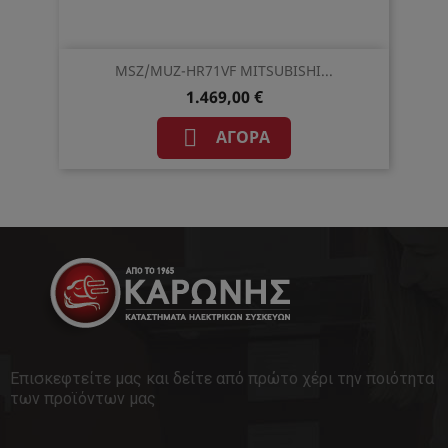
MSZ/MUZ-HR71VF MITSUBISHI...
1.469,00 €

ΑΓΟΡΆ
Επισκεφτείτε μας και δείτε από πρώτο χέρι την ποιότητα
των προϊόντων μας