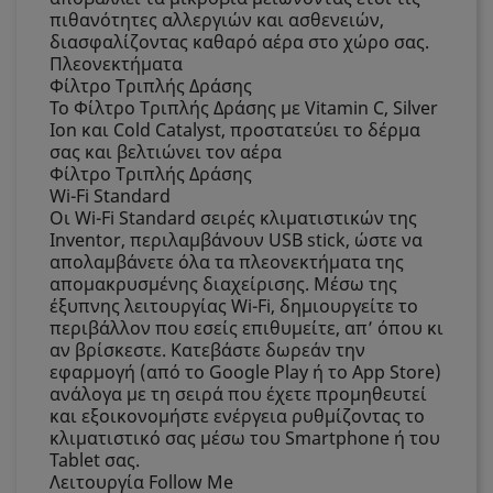
πιθανότητες αλλεργιών και ασθενειών,
διασφαλίζοντας καθαρό αέρα στο χώρο σας.
Πλεονεκτήματα
Φίλτρο Τριπλής Δράσης
Το Φίλτρο Τριπλής Δράσης με Vitamin C, Silver
Ion και Cold Catalyst, προστατεύει το δέρμα
σας και βελτιώνει τον αέρα
Φίλτρο Τριπλής Δράσης
Wi-Fi Standard
Οι Wi-Fi Standard σειρές κλιματιστικών της
Inventor, περιλαμβάνουν USB stick, ώστε να
απολαμβάνετε όλα τα πλεονεκτήματα της
απομακρυσμένης διαχείρισης. Mέσω της
έξυπνης λειτουργίας Wi-Fi, δημιουργείτε το
περιβάλλον που εσείς επιθυμείτε, απ’ όπου κι
αν βρίσκεστε. Κατεβάστε δωρεάν την
εφαρμογή (από το Google Play ή το App Store)
ανάλογα με τη σειρά που έχετε προμηθευτεί
και εξοικονομήστε ενέργεια ρυθμίζοντας το
κλιματιστικό σας μέσω του Smartphone ή του
Tablet σας.
Λειτουργία Follow Me