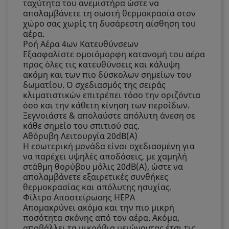
ταχύτητα του ανεμιστήρα ώστε να
απολαμβάνετε τη σωστή θερμοκρασία στον
χώρο σας χωρίς τη δυσάρεστη αίσθηση του
αέρα.
Ροή Αέρα 4ων Κατευθύνσεων
Εξασφαλίστε ομοιόμορφη κατανομή του αέρα
προς όλες τις κατευθύνσεις και κάλυψη
ακόμη και των πιο δύσκολων σημείων του
δωματίου. Ο σχεδιασμός της σειράς
κλιματιστικών επιτρέπει τόσο την οριζόντια
όσο και την κάθετη κίνηση των περσίδων.
Ξεγνοιάστε & απολαύστε απόλυτη άνεση σε
κάθε σημείο του σπιτιού σας.
Αθόρυβη Λειτουργία 20dB(Α)
Η εσωτερική μονάδα είναι σχεδιασμένη για
να παρέχει υψηλές αποδόσεις, με χαμηλή
στάθμη θορύβου μόλις 20dB(Α), ώστε να
απολαμβάνετε εξαιρετικές συνθήκες
θερμοκρασίας και απόλυτης ησυχίας.
Φίλτρο Αποστείρωσης HEPA
Απομακρύνει ακόμα και την πιο μικρή
ποσότητα σκόνης από τον αέρα. Ακόμα,
αποβάλλει τα μικρόβια μειώνοντας έτσι τις