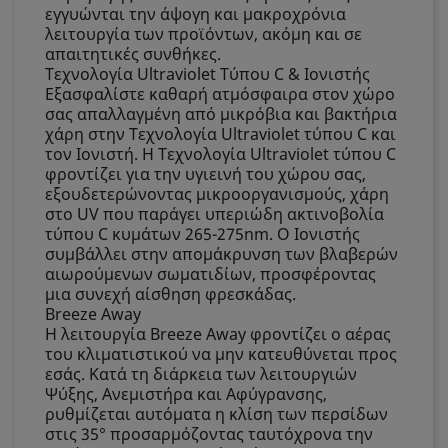
εγγυώνται την άψογη και μακροχρόνια
λειτουργία των προϊόντων, ακόμη και σε
απαιτητικές συνθήκες.
Τεχνολογία Ultraviolet Τύπου C & Ιονιστής
Εξασφαλίστε καθαρή ατμόσφαιρα στον χώρο
σας απαλλαγμένη από μικρόβια και βακτήρια
χάρη στην Τεχνολογία Ultraviolet τύπου C και
τον Ιονιστή. Η Τεχνολογία Ultraviolet τύπου C
φροντίζει για την υγιεινή του χώρου σας,
εξουδετερώνοντας μικροοργανισμούς, χάρη
στο UV που παράγει υπεριώδη ακτινοβολία
τύπου C κυμάτων 265-275nm. Ο Ιονιστής
συμβάλλει στην απομάκρυνση των βλαβερών
αιωρούμενων σωματιδίων, προσφέροντας
μια συνεχή αίσθηση φρεσκάδας.
Breeze Away
Η λειτουργία Breeze Away φροντίζει ο αέρας
του κλιματιστικού να μην κατευθύνεται προς
εσάς. Κατά τη διάρκεια των λειτουργιών
Ψύξης, Ανεμιστήρα και Αφύγρανσης,
ρυθμίζεται αυτόματα η κλίση των περσίδων
στις 35° προσαρμόζοντας ταυτόχρονα την