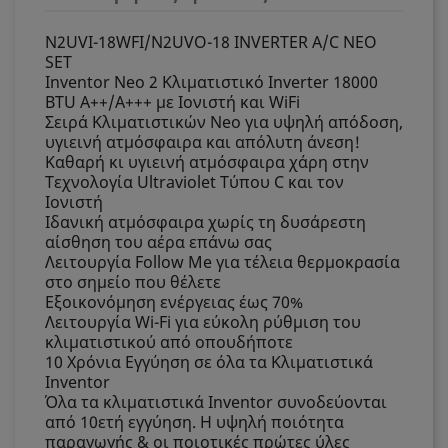
N2UVI-18WFI/N2UVO-18 INVERTER A/C NEO
SET
Inventor Neo 2 Κλιματιστικό Inverter 18000
BTU A++/A+++ με Ιονιστή και WiFi
Σειρά Κλιματιστικών Neo για υψηλή απόδοση,
υγιεινή ατμόσφαιρα και απόλυτη άνεση!
Καθαρή κι υγιεινή ατμόσφαιρα χάρη στην
Τεχνολογία Ultraviolet Τύπου C και τον
Ιονιστή
Ιδανική ατμόσφαιρα χωρίς τη δυσάρεστη
αίσθηση του αέρα επάνω σας
Λειτουργία Follow Me για τέλεια θερμοκρασία
στο σημείο που θέλετε
Εξοικονόμηση ενέργειας έως 70%
Λειτουργία Wi-Fi για εύκολη ρύθμιση του
κλιματιστικού από οπουδήποτε
10 Χρόνια Εγγύηση σε όλα τα Κλιματιστικά
Inventor
Όλα τα κλιματιστικά Inventor συνοδεύονται
από 10ετή εγγύηση. Η υψηλή ποιότητα
παραγωγής & οι ποιοτικές πρώτες ύλες