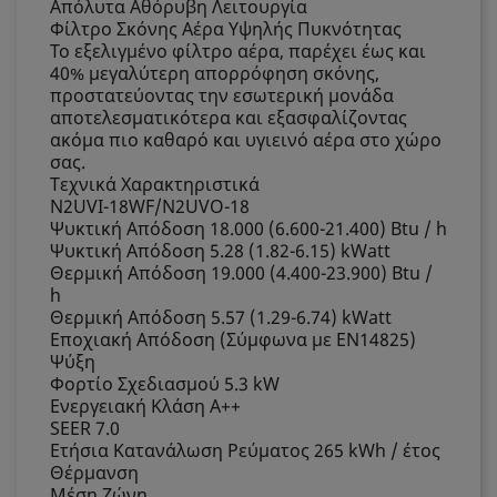
Απόλυτα Αθόρυβη Λειτουργία
Φίλτρο Σκόνης Αέρα Υψηλής Πυκνότητας
Το εξελιγμένο φίλτρο αέρα, παρέχει έως και
40% μεγαλύτερη απορρόφηση σκόνης,
προστατεύοντας την εσωτερική μονάδα
αποτελεσματικότερα και εξασφαλίζοντας
ακόμα πιο καθαρό και υγιεινό αέρα στο χώρο
σας.
Τεχνικά Χαρακτηριστικά
Ν2UVI-18WF/Ν2UVO-18
Ψυκτική Απόδοση 18.000 (6.600-21.400) Btu / h
Ψυκτική Απόδοση 5.28 (1.82-6.15) kWatt
Θερμική Απόδοση 19.000 (4.400-23.900) Btu /
h
Θερμική Απόδοση 5.57 (1.29-6.74) kWatt
Εποχιακή Απόδοση (Σύμφωνα με ΕΝ14825)
Ψύξη
Φορτίο Σχεδιασμού 5.3 kW
Ενεργειακή Κλάση A++
SEER 7.0
Ετήσια Κατανάλωση Ρεύματος 265 kWh / έτος
Θέρμανση
Μέση Ζώνη