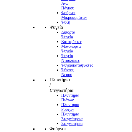
Άνω
Πάγκου
Φούρνοι
Μικροκυμάτων
Ψύξη
Ψυγεία
Δίπορτα
Ψυγεία
Καταψύκτες
Μονόπορτα
Ψυγεία
Ψυγεία
Ντουλάπες
Ψυγειοκαταψύκτες
Ψύκτες
Νερού
Πλυντήρια
/
Στεγνωτήρια
Πλυντήρια
Πιάτων
Πλυντήρια
Ρούχων
Πλυντήρια
Στεγνώτηρια
Στεγνωτήρια
Φούρνοι