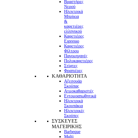
Βραστήρες
Νερού
Ηλεκτρικά
Μπρίκια
&
καφετιέρες
ελληνικού
Καφετιέρες
Espresso
Καφετιέρες
Φίλτρου
Παγομηχανές
Πολυκαφετιέρες
Στίφτες
Φραπιέρες
ΚΑΘΑΡΙΟΤΗΤΑ
Αξεσουάρ
Σκούπας
Ατμοκαθαριστές
Εντομοαπωθητικά
Ηλεκτρικά
Σκουπάκια
Ηλεκτρικές
Σκούπες
ΣΥΣΚΕΥΕΣ
ΜΑΓΕΙΡΙΚΗΣ
Barbeque
Multi