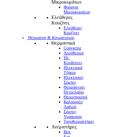
Μικροκυμάτων
Φούρνοι
Μικροκυμάτων
Ελεύθερες
Κουζίνες
Ελεύθερες
Κουζίνες
Θέρμανση & Κλιματισμός
Θερμαντικά
Convector
Αερόθερμα
Ηλ.
Κουβέρτες
Ηλεκτρικά
Τζάκια
Ηλεκτρικές
Σόμπες
Θερμάστρες
Πετρελαίου
Θερμοπομποί
Καλοριφέρ
Λαδιού
Σόμπες
Υγραερίου
Ταχυθερμαντήρες
Ανεμιστήρες
Box
Fan