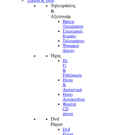
Εικόνα & Ήχος
Τηλεοράσεις
&
Αξεσουάρ
Βάσεις
Τηλεόρασης
Εσωτερικές
Κεραίες
Τηλεοράσεις
Ψηφιακοί
Δέκτες
Ήχος
Hi-
Fi
&
Ραδιόφωνα
Ηχεία
&
Ακουστικά
Πηγές
Αυτοκινήτου
Φορητά
CD
player
Dvd
Player
Dvd
Player