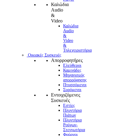
Καλώδια
Audio
&
Video
Καλώδια
Audio
&
Video
&
Τηλεχειριστήρια
Οικιακές Συσκευές
Απορροφητήρες
Ελεύθεροι
Καμινάδες
Μηχανισμός
απορρόφησης
Πτυσσόμενοι
Συρόμενοι
Εντοιχιζόμενες
Συσκευές
Εστίες
Πλυντήρια
Πιάτων
Πλυντήρια
Ρούχων-
Στεγνωτήρια
Φούρνoι