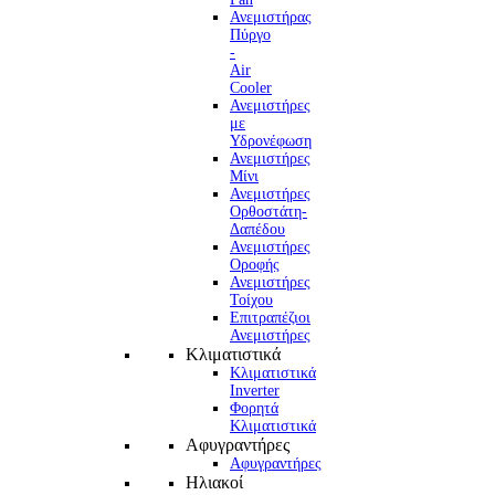
Ανεμιστήρας
Πύργο
-
Air
Cooler
Ανεμιστήρες
με
Υδρονέφωση
Ανεμιστήρες
Μίνι
Ανεμιστήρες
Ορθοστάτη-
Δαπέδου
Ανεμιστήρες
Οροφής
Ανεμιστήρες
Τοίχου
Επιτραπέζιοι
Ανεμιστήρες
Κλιματιστικά
Κλιματιστικά
Inverter
Φορητά
Κλιματιστικά
Αφυγραντήρες
Αφυγραντήρες
Ηλιακοί