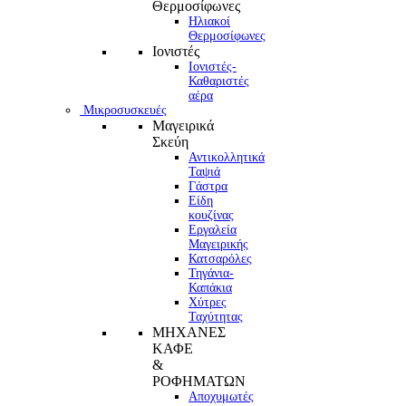
Θερμοσίφωνες
Ηλιακοί
Θερμοσίφωνες
Ιονιστές
Ιονιστές-
Καθαριστές
αέρα
Μικροσυσκευές
Μαγειρικά
Σκεύη
Αντικολλητικά
Ταψιά
Γάστρα
Είδη
κουζίνας
Εργαλεία
Μαγειρικής
Κατσαρόλες
Τηγάνια-
Καπάκια
Χύτρες
Ταχύτητας
ΜΗΧΑΝΕΣ
ΚΑΦΕ
&
ΡΟΦΗΜΑΤΩΝ
Αποχυμωτές