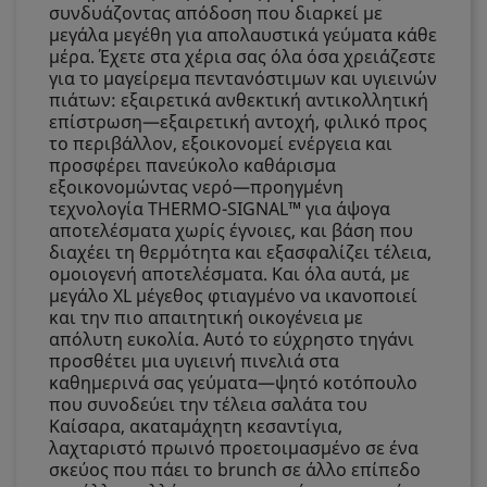
συνδυάζοντας απόδοση που διαρκεί με
μεγάλα μεγέθη για απολαυστικά γεύματα κάθε
μέρα. Έχετε στα χέρια σας όλα όσα χρειάζεστε
για το μαγείρεμα πεντανόστιμων και υγιεινών
πιάτων: εξαιρετικά ανθεκτική αντικολλητική
επίστρωση—εξαιρετική αντοχή, φιλικό προς
το περιβάλλον, εξοικονομεί ενέργεια και
προσφέρει πανεύκολο καθάρισμα
εξοικονομώντας νερό—προηγμένη
τεχνολογία THERMO-SIGNAL™ για άψογα
αποτελέσματα χωρίς έγνοιες, και βάση που
διαχέει τη θερμότητα και εξασφαλίζει τέλεια,
ομοιογενή αποτελέσματα. Και όλα αυτά, με
μεγάλο XL μέγεθος φτιαγμένο να ικανοποιεί
και την πιο απαιτητική οικογένεια με
απόλυτη ευκολία. Αυτό το εύχρηστο τηγάνι
προσθέτει μια υγιεινή πινελιά στα
καθημερινά σας γεύματα—ψητό κοτόπουλο
που συνοδεύει την τέλεια σαλάτα του
Καίσαρα, ακαταμάχητη κεσαντίγια,
λαχταριστό πρωινό προετοιμασμένο σε ένα
σκεύος που πάει το brunch σε άλλο επίπεδο