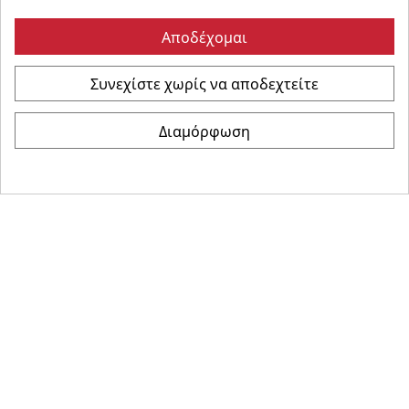
Αποδέχομαι
Συνεχίστε χωρίς να αποδεχτείτε
©
Καρώνης Ηλεκτρικά
- All Rights Reserved | Powered
Διαμόρφωση
by :