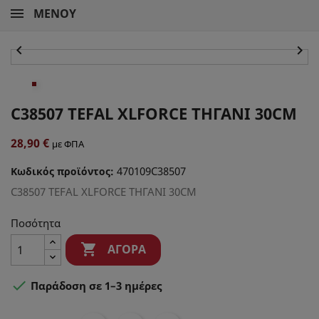
ΜΕΝΟΎ


C38507 TEFAL XLFORCE ΤΗΓΑΝΙ 30CM
28,90 €
με ΦΠΑ
470109C38507
Κωδικός προϊόντος:
C38507 TEFAL XLFORCE ΤΗΓΑΝΙ 30CM
Ποσότητα

ΑΓΟΡΆ

Παράδοση σε 1–3 ημέρες