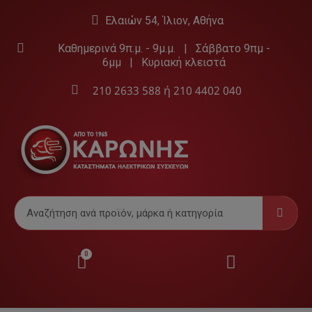
Ελαιών 54, Ίλιον, Αθήνα
Καθημερινά 9π.μ. - 9μ.μ. | Σάββατο 9πμ -
6μμ | Κυριακή κλειστά
210 2633 588
ή
210 4402 040