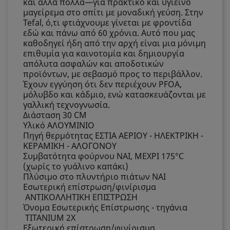
και άλλα πολλά—για πρακτικό και υγιεινό
μαγείρεμα στο σπίτι με μοναδική γεύση. Στην
Tefal, ό,τι φτιάχνουμε γίνεται με φροντίδα
εδώ και πάνω από 60 χρόνια. Αυτό που μας
καθοδηγεί ήδη από την αρχή είναι μια μόνιμη
επιθυμία για καινοτομία και δημιουργία
απόλυτα ασφαλών και αποδοτικών
προϊόντων, με σεβασμό προς το περιβάλλον.
Έχουν εγγύηση ότι δεν περιέχουν PFOA,
μόλυβδο και κάδμιο, ενώ κατασκευάζονται με
γαλλική τεχνογνωσία.
Διάσταση 30 CM
Υλικό
ΑΛΟΥΜΙΝΙΟ
Πηγή θερμότητας
ΕΣΤΙΑ ΑΕΡΙΟΥ - ΗΛΕΚΤΡΙΚΗ -
ΚΕΡΑΜΙΚΗ - ΑΛΟΓΟΝΟΥ
Συμβατότητα φούρνου
ΝΑΙ, ΜΕΧΡΙ 175°C
(χωρίς το γυάλινο καπάκι)
Πλύσιμο στο πλυντήριο πιάτων
ΝΑΙ
Εσωτερική επίστρωση/φινίρισμα
ΑΝΤΙΚΟΛΛΗΤΙΚΗ ΕΠΙΣΤΡΩΣΗ
Όνομα Εσωτερικής Επίστρωσης - τηγάνια
TITANIUM 2X
Εξωτερική επίστρωση/φινίρισμα