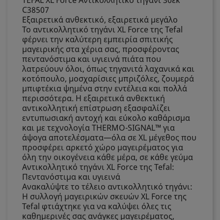
TEFAL XL Force Αντικολλητικό τηγάνι 30εκ
C38507
Εξαιρετικά ανθεκτικό, εξαιρετικά μεγάλο
Το αντικολλητικό τηγάνι XL Force της Tefal
φέρνει την καλύτερη εμπειρία σπιτικής
μαγειρικής στα χέρια σας, προσφέροντας
πεντανόστιμα και υγιεινά πιάτα που
λατρεύουν όλοι, όπως τηγανιτά λαχανικά και
κοτόπουλο, μοσχαρίσιες μπριζόλες, ζουμερά
μπιφτέκια ψημένα στην εντέλεια και πολλά
περισσότερα. Η εξαιρετικά ανθεκτική
αντικολλητική επίστρωση εξασφαλίζει
εντυπωσιακή αντοχή και εύκολο καθάρισμα
και με τεχνολογία THERMO-SIGNAL™ για
άψογα αποτελέσματα—όλα σε XL μέγεθος που
προσφέρει αρκετό χώρο μαγειρέματος για
όλη την οικογένεια κάθε μέρα, σε κάθε γεύμα
Αντικολλητικό τηγάνι XL Force της Tefal:
Πεντανόστιμα και υγιεινά
Ανακαλύψτε το τέλειο αντικολλητικό τηγάνι:
Η συλλογή μαγειρικών σκευών XL Force της
Tefal φτιάχτηκε για να καλύψει όλες τις
καθημερινές σας ανάγκες μαγειρέματος,