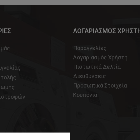
ΙΕΣ
ΛΟΓΑΡΙΑΣΜΟΣ ΧΡΗΣΤ
Παραγγελίες
Εμάς
Λογαριασμός Χρήστη
Πιστωτικά Δελτία
αγγελίας
Διευθύνσεις
στολής
Προσωπικά Στοιχεία
ρωμής
Κουπόνια
πιστροφών
ς