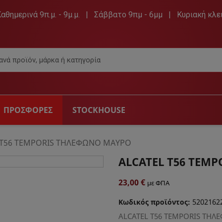
Καθημερινά 9π.μ. - 9μ.μ. | Σάββατο 9πμ - 6μμ | Κυριακή κλε
ΠΡΟΣΦΟΡΕΣ
STOCKHOUSE
 & ΑΞΕΣΟΥΆΡ
ΉΧΟΣ
DVD PL
 T56 TEMPORIS ΤΗΛΕΦΩΝΟ ΜΑΥΡΟ
ALCATEL T56 TEM
ρασης
Hi-Fi & Ραδιόφωνα
Dvd Pl
ραίες
Ηχεία & Ακουστικά
23,00 €
με ΦΠΑ
Πηγές Αυτοκινήτου
5202162
ες
Φορητά CD player
Κωδικός προϊόντος:
ALCATEL T56 TEMPORIS ΤΗ