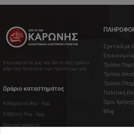
ΠΛΗΡΟΦΟΡ
Σχετικά με 
Επικοινωνία
Επισκεφτείτε μας και δείτε από πρώτο
Τρόποι Παρ
χέρι την ποιότητα των προϊόντων μας
Τρόποι Απο
Τρόποι Πλη
Ωράριο καταστημάτος
Πολιτική Ε
Όροι Χρήση
Καθημερινά 9πμ - 9μμ
Blog
Σάββατο 9πμ - 6μμ
Κυριακή κλειστά