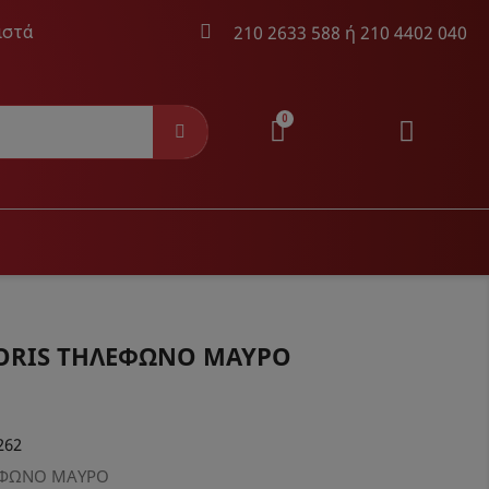
210 2633 588
ή
210 4402 040
ιστά
AYER
ΚΑΛΏΔΙΑ AUDIO & VIDEO
PORIS ΤΗΛΕΦΩΝΟ ΜΑΥΡΟ
ayer
Καλώδια Audio & Video &
Τηλεχειριστήρια
262
ΛΕΦΩΝΟ ΜΑΥΡΟ