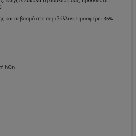
ς. Ελέγξτε εύκολα τη συσκευή σας, προσθέστε
.
σης και σεβασμό στο περιβάλλον. Προσφέρει 36%
γή hOn