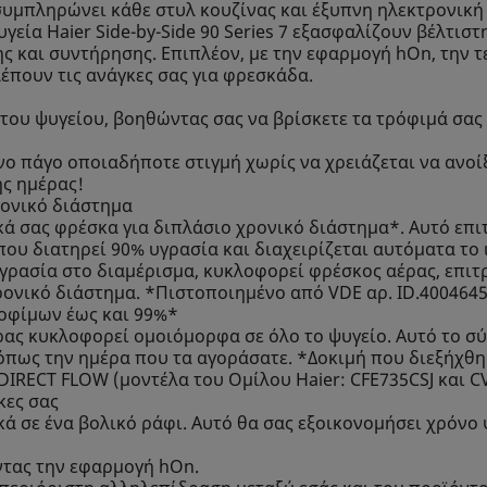
υμπληρώνει κάθε στυλ κουζίνας και έξυπνη ηλεκτρονική 
ψυγεία Haier Side-by-Side 90 Series 7 εξασφαλίζουν βέλτι
ης και συντήρησης. Επιπλέον, με την εφαρμογή hOn, την τ
πουν τις ανάγκες σας για φρεσκάδα.
 του ψυγείου, βοηθώντας σας να βρίσκετε τα τρόφιμά σας
νο πάγο οποιαδήποτε στιγμή χωρίς να χρειάζεται να ανοί
ης ημέρας!
ρονικό διάστημα
κά σας φρέσκα για διπλάσιο χρονικό διάστημα*. Αυτό επ
που διατηρεί 90% υγρασία και διαχειρίζεται αυτόματα το
ρασία στο διαμέρισμα, κυκλοφορεί φρέσκος αέρας, επιτρ
χρονικό διάστημα. *Πιστοποιημένο από VDE αρ. ID.400464
ροφίμων έως και 99%*
 αέρας κυκλοφορεί ομοιόμορφα σε όλο το ψυγείο. Αυτό το 
όπως την ημέρα που τα αγοράσατε. *Δοκιμή που διεξήχθη
DIRECT FLOW (μοντέλα του Ομίλου Haier: CFE735CSJ και 
κες σας
κά σε ένα βολικό ράφι. Αυτό θα σας εξοικονομήσει χρόνο
ντας την εφαρμογή hOn.