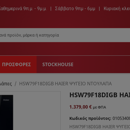
Καθημερινά 9π.μ. - 9μ.μ. | Σάββατο 9πμ - 6μμ | Κυριακή κλε
ΠΡΟΣΦΟΡΕΣ
STOCKHOUSE
 & ΑΞΕΣΟΥΆΡ
ΉΧΟΣ
DVD PL
λάπες
HSW79F18DIGB HAIER ΨΥΓΕΙΟ ΝΤΟΥΛΑΠΑ
HSW79F18DIGB HA
ρασης
Hi-Fi & Ραδιόφωνα
Dvd Pl
ραίες
Ηχεία & Ακουστικά
1.379,00 €
με ΦΠΑ
Πηγές Αυτοκινήτου
0105340
ες
Φορητά CD player
Κωδικός προϊόντος:
HSW79F18DIGB HAIER ΨΥΓΕ