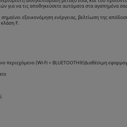
περιόριστη αλληλεπίδραση μεταξύ εσάς και του προϊόντο
σιών για να τις αποθηκεύσετε αυτόματα στα αγαπημένα σας
D σημαίνει εξοικονόμηση ενέργειας, βελτίωση της απόδο
 κλάση F.
πνο περιεχόμενο (Wi-Fi + BLUETOOTH®)Διαθέσιμη εφαρμο
ατο
ί