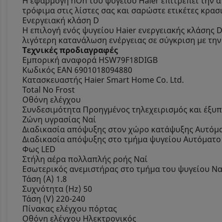
Η εφαρμογή hOn του ψυγείου Haier επιτρέπει την α
τρόφιμα στις λίστες σας και σαρώστε ετικέτες κρα
Ενεργειακή κλάση D
Η επιλογή ενός ψυγείου Haier ενεργειακής κλάσης 
λιγότερη κατανάλωση ενέργειας σε σύγκριση με την
Τεχνικές προδιαγραφές
Εμπορική αναφορά HSW79F18DIGB
Κωδικός EAN 6901018094880
Κατασκευαστής Haier Smart Home Co. Ltd.
Total No Frost
Οθόνη ελέγχου
Συνδεσιμότητα Προηγμένος τηλεχειρισμός και έξυ
Ζώνη υγρασίας Ναί
Διαδικασία απόψυξης στον χώρο κατάψυξης Αυτόμ
Διαδικασία απόψυξης στο τμήμα ψυγείου Αυτόματο
Φως LED
Στήλη αέρα πολλαπλής ροής Ναί
Εσωτερικός ανεμιστήρας στο τμήμα του ψυγείου Να
Τάση (Α) 1.8
Συχνότητα (Hz) 50
Τάση (V) 220-240
Πίνακας ελέγχου πόρτας
Οθόνη ελέγχου Ηλεκτρονικός