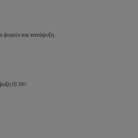
α ψυγείο και κατάψυξη
υξη (l) 391