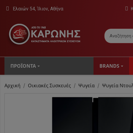
Ελαιών 54, Ίλιον, Αθήνα
ΠΡΟΪΌΝΤΑ
BRANDS
ΤΗΛΕΟΡΆΣΕΙΣ
Αρχική
Οικιακές Συσκευές
Ψυγεία
Ψυγεία Ντου
Βάσεις Τηλεό
Εσωτερικές Κε
Τηλεοράσεις
Ψηφιακοί Δέκτ