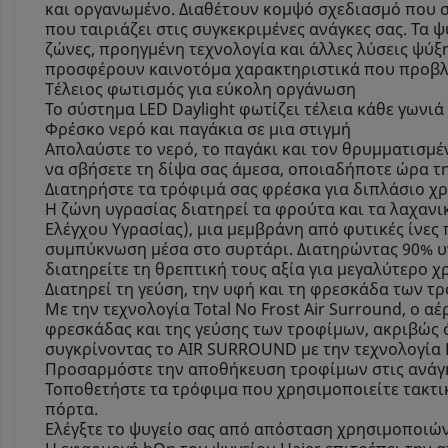
και οργανωμένο. Διαθέτουν κομψό σχεδιασμό που σ
που ταιριάζει στις συγκεκριμένες ανάγκες σας. Τα 
ζώνες, προηγμένη τεχνολογία και άλλες λύσεις ψύξ
προσφέρουν καινοτόμα χαρακτηριστικά που προβλέ
Τέλειος φωτισμός για εύκολη οργάνωση
Το σύστημα LED Daylight φωτίζει τέλεια κάθε γωνιά
Φρέσκο ​​νερό και παγάκια σε μια στιγμή
Απολαύστε το νερό, το παγάκι και τον θρυμματισμέ
να σβήσετε τη δίψα σας άμεσα, οποιαδήποτε ώρα τ
Διατηρήστε τα τρόφιμά σας φρέσκα για διπλάσιο χ
Η ζώνη υγρασίας διατηρεί τα φρούτα και τα λαχανι
Ελέγχου Υγρασίας), μια μεμβράνη από φυτικές ίνες 
συμπύκνωση μέσα στο συρτάρι. Διατηρώντας 90% υγ
διατηρείτε τη θρεπτική τους αξία για μεγαλύτερο 
Διατηρεί τη γεύση, την υφή και τη φρεσκάδα των τ
Με την τεχνολογία Total No Frost Air Surround, ο
φρεσκάδας και της γεύσης των τροφίμων, ακριβώς 
συγκρίνοντας το AIR SURROUND με την τεχνολογία 
Προσαρμόστε την αποθήκευση τροφίμων στις ανάγ
Τοποθετήστε τα τρόφιμα που χρησιμοποιείτε τακτι
πόρτα.
Ελέγξτε το ψυγείο σας από απόσταση χρησιμοποιώ