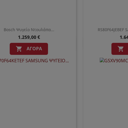
Bosch Ψυγείο Ντουλάπα...
RS80F64JEBEF 
1.259,00 €
1.6
Γρήγορη προβολή
Γρήγο


ΑΓΟΡΆ

