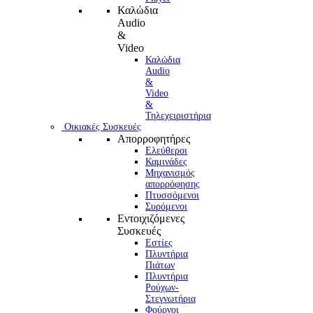
Καλώδια
Audio
&
Video
Καλώδια
Audio
&
Video
&
Τηλεχειριστήρια
Οικιακές Συσκευές
Απορροφητήρες
Ελεύθεροι
Καμινάδες
Μηχανισμός
απορρόφησης
Πτυσσόμενοι
Συρόμενοι
Εντοιχιζόμενες
Συσκευές
Εστίες
Πλυντήρια
Πιάτων
Πλυντήρια
Ρούχων-
Στεγνωτήρια
Φούρνoι