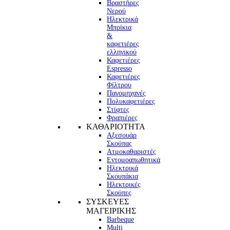
Βραστήρες
Νερού
Ηλεκτρικά
Μπρίκια
&
καφετιέρες
ελληνικού
Καφετιέρες
Espresso
Καφετιέρες
Φίλτρου
Παγομηχανές
Πολυκαφετιέρες
Στίφτες
Φραπιέρες
ΚΑΘΑΡΙΟΤΗΤΑ
Αξεσουάρ
Σκούπας
Ατμοκαθαριστές
Εντομοαπωθητικά
Ηλεκτρικά
Σκουπάκια
Ηλεκτρικές
Σκούπες
ΣΥΣΚΕΥΕΣ
ΜΑΓΕΙΡΙΚΗΣ
Barbeque
Multi