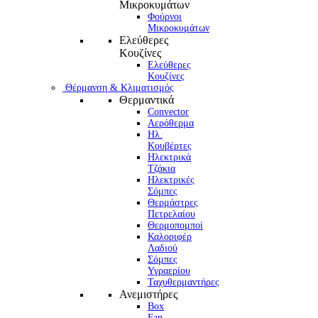
Μικροκυμάτων
Φούρνοι
Μικροκυμάτων
Ελεύθερες
Κουζίνες
Ελεύθερες
Κουζίνες
Θέρμανση & Κλιματισμός
Θερμαντικά
Convector
Αερόθερμα
Ηλ.
Κουβέρτες
Ηλεκτρικά
Τζάκια
Ηλεκτρικές
Σόμπες
Θερμάστρες
Πετρελαίου
Θερμοπομποί
Καλοριφέρ
Λαδιού
Σόμπες
Υγραερίου
Ταχυθερμαντήρες
Ανεμιστήρες
Box
Fan