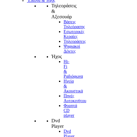
Εικόνα & Ήχος
Τηλεοράσεις
&
Αξεσουάρ
Βάσεις
Τηλεόρασης
Εσωτερικές
Κεραίες
Τηλεοράσεις
Ψηφιακοί
Δέκτες
Ήχος
Hi-
Fi
&
Ραδιόφωνα
Ηχεία
&
Ακουστικά
Πηγές
Αυτοκινήτου
Φορητά
CD
player
Dvd
Player
Dvd
Player