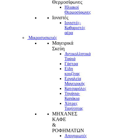
Θερμοσίφωνες
Ηλιακοί
Θερμοσίφωνες
Ιονιστές
Ιονιστές-
Καθαριστές
αέρα
Μικροσυσκευές
Μαγειρικά
Σκεύη
Αντικολλητικά
Ταψιά
Γάστρα
Είδη
κουζίνας
Εργαλεία
Μαγειρικής
Κατσαρόλες
Τηγάνια-
Καπάκια
Χύτρες
Ταχύτητας
ΜΗΧΑΝΕΣ
ΚΑΦΕ
&
ΡΟΦΗΜΑΤΩΝ
Αποχυμωτές