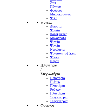
Άνω
Πάγκου
Φούρνοι
Μικροκυμάτων
Ψύξη
Ψυγεία
Δίπορτα
Ψυγεία
Καταψύκτες
Μονόπορτα
Ψυγεία
Ψυγεία
Ντουλάπες
Ψυγειοκαταψύκτες
Ψύκτες
Νερού
Πλυντήρια
/
Στεγνωτήρια
Πλυντήρια
Πιάτων
Πλυντήρια
Ρούχων
Πλυντήρια
Στεγνώτηρια
Στεγνωτήρια
Φούρνοι