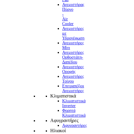
Ανεμιστήρας
Πύργο
-
Air
Cooler
Ανεμιστήρες
με
Υδρονέφωση
Ανεμιστήρες
Μίνι
Ανεμιστήρες
Ορθοστάτη-
Δαπέδου
Ανεμιστήρες
Οροφής
Ανεμιστήρες
Τοίχου
Επιτραπέζιοι
Ανεμιστήρες
Κλιματιστικά
Κλιματιστικά
Inverter
Φορητά
Κλιματιστικά
Αφυγραντήρες
Αφυγραντήρες
Ηλιακοί