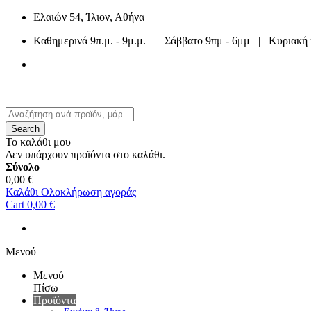
Ελαιών 54, Ίλιον, Αθήνα
Καθημερινά 9π.μ. - 9μ.μ. | Σάββατο 9πμ - 6μμ | Κυριακή 
210 2633 588
ή
210 4402 040
Search
Το καλάθι μου
Δεν υπάρχουν προϊόντα στο καλάθι.
Σύνολο
0,00 €
Καλάθι
Ολοκλήρωση αγοράς
Cart
0,00 €
Μενού
Μενού
Πίσω
Προϊόντα