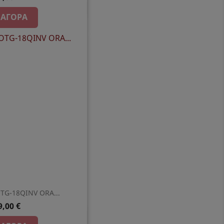
ρη προβολή
ΑΓΟΡΆ
TG-18QINV ORA...
9,00 €
ρη προβολή