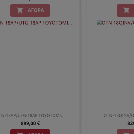
Γρήγορη προβολή
Γρήγο


ΑΓΟΡΆ


TN-18AP/UTG-18AP TOYOTOMI...
OTN-18QINV/O
899,00 €
82
Γρήγορη προβολή
Γρήγο

