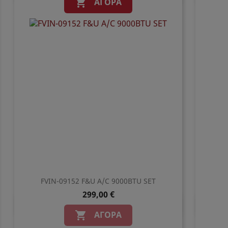
ΑΓΟΡΆ

FVIN-09152 F&U A/C 9000BTU SET
299,00 €
Γρήγορη προβολή

ΑΓΟΡΆ
