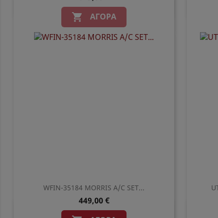
Γρήγορη προβολή

ΑΓΟΡΆ

WFIN-35184 MORRIS A/C SET...
U
449,00 €
Γρήγορη προβολή
