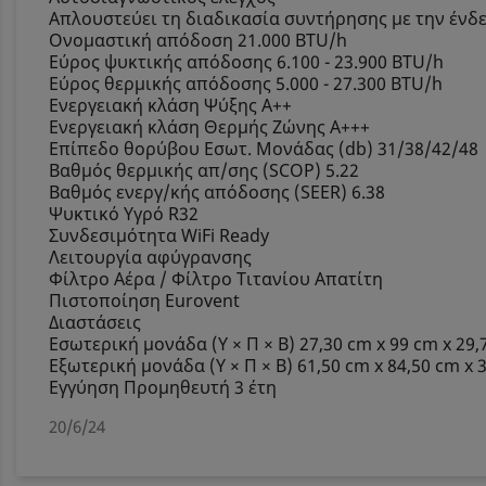
Απλουστεύει τη διαδικασία συντήρησης με την ένδ
Ονομαστική απόδοση 21.000 BTU/h
Εύρος ψυκτικής απόδοσης 6.100 - 23.900 BTU/h
Εύρος θερμικής απόδοσης 5.000 - 27.300 BTU/h
Ενεργειακή κλάση Ψύξης A++
Ενεργειακή κλάση Θερμής Ζώνης A+++
Επίπεδο θορύβου Εσωτ. Μονάδας (db) 31/38/42/48
Βαθμός θερμικής απ/σης (SCOP) 5.22
Βαθμός ενεργ/κής απόδοσης (SEER) 6.38
Ψυκτικό Υγρό R32
Συνδεσιμότητα WiFi Ready
Λειτουργία αφύγρανσης
Φίλτρο Αέρα / Φίλτρο Τιτανίου Απατίτη
Πιστοποίηση Eurovent
Διαστάσεις
Εσωτερική μονάδα (Υ × Π × Β) 27,30 cm x 99 cm x 29,
Εξωτερική μονάδα (Υ × Π × Β) 61,50 cm x 84,50 cm x 
Εγγύηση Προμηθευτή 3 έτη
20/6/24