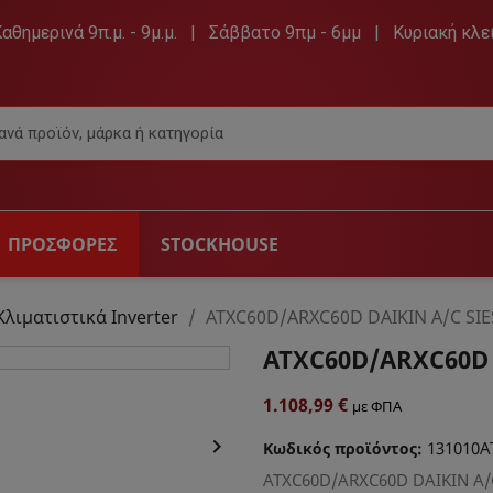
Καθημερινά 9π.μ. - 9μ.μ. | Σάββατο 9πμ - 6μμ | Κυριακή κλε
ΠΡΟΣΦΟΡΕΣ
STOCKHOUSE
 & ΑΞΕΣΟΥΆΡ
ΉΧΟΣ
DVD PL
Κλιματιστικά Inverter
ATXC60D/ARXC60D DAIKIN A/C SIE
ATXC60D/ARXC60D 
ρασης
Hi-Fi & Ραδιόφωνα
Dvd Pl
ραίες
Ηχεία & Ακουστικά
1.108,99 €
με ΦΠΑ
Πηγές Αυτοκινήτου

131010A
ες
Φορητά CD player
Κωδικός προϊόντος:
ATXC60D/ARXC60D DAIKIN A/