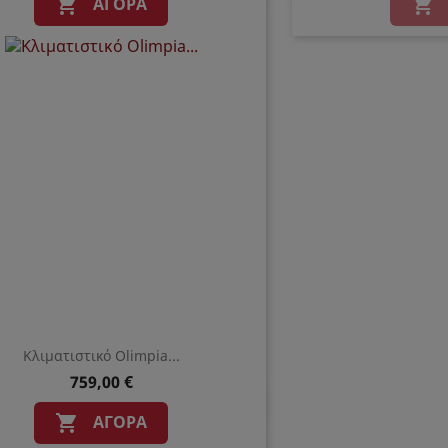
ΑΓΟΡΆ


Κλιματιστικό Olimpia...
759,00 €
Γρήγορη προβολή

ΑΓΟΡΆ
