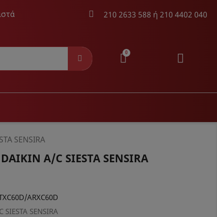
210 2633 588
ή
210 4402 040
ιστά
AYER
ΚΑΛΏΔΙΑ AUDIO & VIDEO
STA SENSIRA
DAIKIN A/C SIESTA SENSIRA
ayer
Καλώδια Audio & Video &
Τηλεχειριστήρια
TXC60D/ARXC60D
C SIESTA SENSIRA