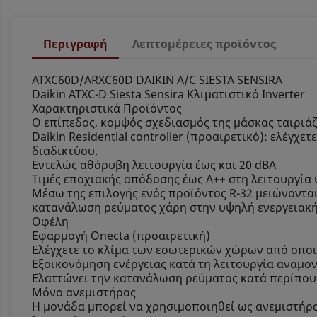
Περιγραφή
Λεπτομέρειες προϊόντος
ATXC60D/ARXC60D DAIKIN A/C SIESTA SENSIRA
Daikin ATXC-D Siesta Sensira Κλιματιστικό Inverter
Χαρακτηριστικά Προϊόντος
Ο επίπεδος, κομψός σχεδιασμός της μάσκας ταιριά
Daikin Residential controller (προαιρετικό): ελέγ
διαδικτύου.
Εντελώς αθόρυβη λειτουργία έως και 20 dBA
Τιμές εποχιακής απόδοσης έως Α++ στη λειτουργία
Μέσω της επιλογής ενός προϊόντος R-32 μειώνονται
κατανάλωση ρεύματος χάρη στην υψηλή ενεργειακ
Οφέλη
Εφαρμογή Onecta (προαιρετική)
Ελέγχετε το κλίμα των εσωτερικών χώρων από οποι
Εξοικονόμηση ενέργειας κατά τη λειτουργία αναμο
Ελαττώνει την κατανάλωση ρεύματος κατά περίπου 
Μόνο ανεμιστήρας
Η μονάδα μπορεί να χρησιμοποιηθεί ως ανεμιστήρα