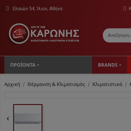
Ελαιών 54, Ίλιον, Αθήνα
ΠΡΟΪΌΝΤΑ
BRANDS
ΤΗΛΕΟΡΆΣΕΙΣ
Αρχική
Θέρμανση & Κλιματισμός
Κλιματιστικά
Βάσεις Τηλεό
Εσωτερικές Κε
Τηλεοράσεις

Ψηφιακοί Δέκτ