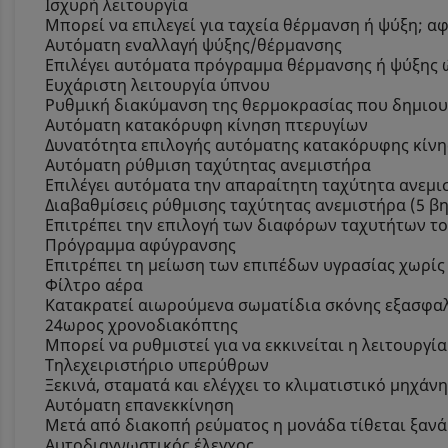
Ισχυρή λειτουργία
Μπορεί να επιλεγεί για ταχεία θέρμανση ή ψύξη; α
Αυτόματη εναλλαγή ψύξης/θέρμανσης
Επιλέγει αυτόματα πρόγραμμα θέρμανσης ή ψύξης ώσ
Ευχάριστη λειτουργία ύπνου
Ρυθμική διακύμανση της θερμοκρασίας που δημιου
Αυτόματη κατακόρυφη κίνηση πτερυγίων
Δυνατότητα επιλογής αυτόματης κατακόρυφης κίνησ
Αυτόματη ρύθμιση ταχύτητας ανεμιστήρα
Επιλέγει αυτόματα την απαραίτητη ταχύτητα ανεμισ
Διαβαθμίσεις ρύθμισης ταχύτητας ανεμιστήρα (5 β
Επιτρέπει την επιλογή των διαφόρων ταχυτήτων το
Πρόγραμμα αφύγρανσης
Επιτρέπει τη μείωση των επιπέδων υγρασίας χωρίς
Φίλτρο αέρα
Κατακρατεί αιωρούμενα σωματίδια σκόνης εξασφα
24ωρος χρονοδιακόπτης
Μπορεί να ρυθμιστεί για να εκκινείται η λειτουργ
Τηλεχειριστήριο υπερύθρων
Ξεκινά, σταματά και ελέγχει το κλιματιστικό μηχά
Αυτόματη επανεκκίνηση
Μετά από διακοπή ρεύματος η μονάδα τίθεται ξανά 
Αυτοδιαγνωστικός έλεγχος