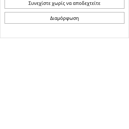
Συνεχίστε χωρίς να αποδεχτείτε
©
Καρώνης Ηλεκτρικά
- All Rights Reserved | Powered
Διαμόρφωση
by :