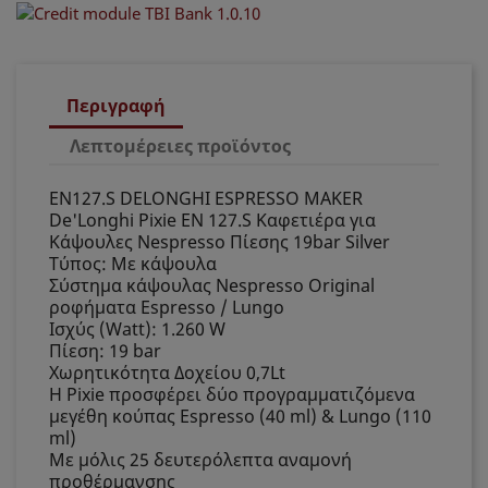
Περιγραφή
Λεπτομέρειες προϊόντος
EN127.S DELONGHI ESPRESSO MAKER
De'Longhi Pixie EN 127.S Καφετιέρα για
Κάψουλες Nespresso Πίεσης 19bar Silver
Τύπος: Με κάψουλα
Σύστημα κάψουλας Nespresso Original
ροφήματα Espresso / Lungo
Ισχύς (Watt): 1.260 W
Πίεση: 19 bar
Χωρητικότητα Δοχείου 0,7Lt
Η Pixie προσφέρει δύο προγραμματιζόμενα
μεγέθη κούπας Espresso (40 ml) & Lungo (110
ml)
Με μόλις 25 δευτερόλεπτα αναμονή
προθέρμανσης