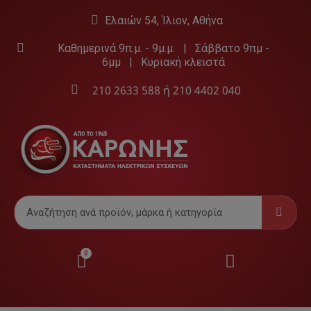
Ελαιών 54, Ίλιον, Αθήνα
Καθημερινά 9π.μ. - 9μ.μ. | Σάββατο 9πμ -
6μμ | Κυριακή κλειστά
210 2633 588
ή
210 4402 040