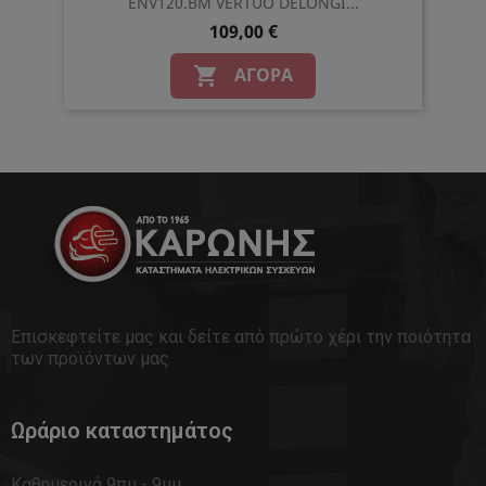
ENV120.BM VERTUO DELONGI...
109,00 €
ΑΓΟΡΆ

Επισκεφτείτε μας και δείτε από πρώτο χέρι την ποιότητα
των προϊόντων μας
Ωράριο καταστημάτος
Καθημερινά 9πμ - 9μμ