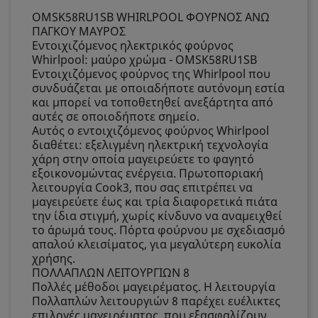
OMSK58RU1SB WHIRLPOOL ΦΟΥΡΝΟΣ ΑΝΩ
ΠΑΓΚΟΥ ΜΑΥΡΟΣ
Εντοιχιζόμενος ηλεκτρικός φούρνος
Whirlpool: μαύρο χρώμα - OMSK58RU1SB
Εντοιχιζόμενος φούρνος της Whirlpool που
συνδυάζεται με οποιαδήποτε αυτόνομη εστία
και μπορεί να τοποθετηθεί ανεξάρτητα από
αυτές σε οποιοδήποτε σημείο.
Αυτός ο εντοιχιζόμενος φούρνος Whirlpool
διαθέτει: εξελιγμένη ηλεκτρική τεχνολογία
χάρη στην οποία μαγειρεύετε το φαγητό
εξοικονομώντας ενέργεια. Πρωτοποριακή
λειτουργία Cook3, που σας επιτρέπει να
μαγειρεύετε έως και τρία διαφορετικά πιάτα
την ίδια στιγμή, χωρίς κίνδυνο να αναμειχθεί
το άρωμά τους. Πόρτα φούρνου με σχεδιασμό
απαλού κλεισίματος, για μεγαλύτερη ευκολία
χρήσης.
ΠΟΛΛΑΠΛΩΝ ΛΕΙΤΟΥΡΓΙΩΝ 8
Πολλές μέθοδοι μαγειρέματος. Η λειτουργία
Πολλαπλών λειτουργιών 8 παρέχει ευέλικτες
επιλογές μαγειρέματος, που εξασφαλίζουν