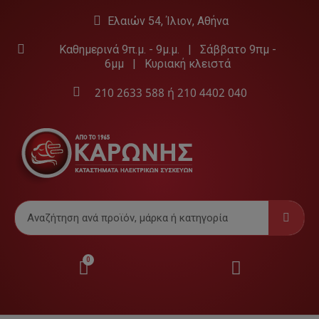
Ελαιών 54, Ίλιον, Αθήνα
Καθημερινά 9π.μ. - 9μ.μ. | Σάββατο 9πμ -
6μμ | Κυριακή κλειστά
210 2633 588
ή
210 4402 040