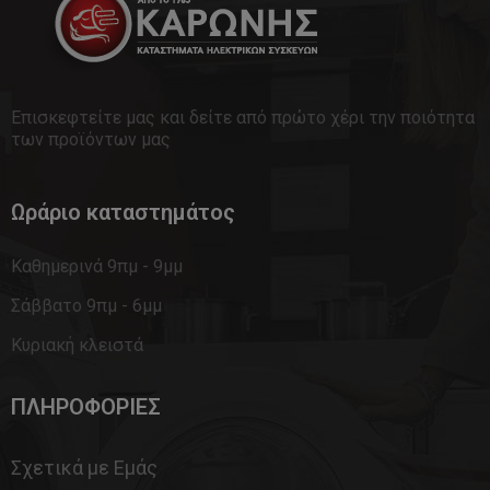
Επισκεφτείτε μας και δείτε από πρώτο χέρι την ποιότητα
των προϊόντων μας
Ωράριο καταστημάτος
Καθημερινά 9πμ - 9μμ
Σάββατο 9πμ - 6μμ
Κυριακή κλειστά
ΠΛΗΡΟΦΟΡΙΕΣ
Σχετικά με Εμάς