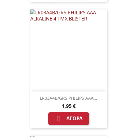
LR03A4B/GRS PHILIPS AAA...
1,95 €

ΑΓΟΡΆ