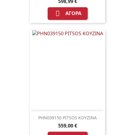
598,99 €

ΑΓΟΡΆ
PHN039150 PITSOS KOYZINA
559,00 €