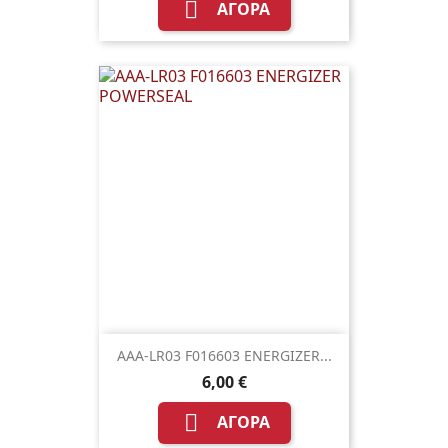

ΑΓΟΡΆ
AAA-LR03 F016603 ENERGIZER...
6,00 €

ΑΓΟΡΆ