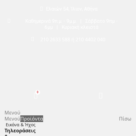
Ελαιών 54, Ίλιον, Αθήνα
Καθημερινά 9π.μ. - 9μ.μ. | Σάββατο 9πμ -
6μμ | Κυριακή κλειστά
210 2633 588
ή
210 4402 040
Μενού
Μενού
Προϊόντα
Πίσω
Εικόνα & Ήχος
Τηλεοράσεις