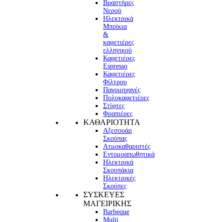
Βραστήρες
Νερού
Ηλεκτρικά
Μπρίκια
&
καφετιέρες
ελληνικού
Καφετιέρες
Espresso
Καφετιέρες
Φίλτρου
Παγομηχανές
Πολυκαφετιέρες
Στίφτες
Φραπιέρες
ΚΑΘΑΡΙΟΤΗΤΑ
Αξεσουάρ
Σκούπας
Ατμοκαθαριστές
Εντομοαπωθητικά
Ηλεκτρικά
Σκουπάκια
Ηλεκτρικές
Σκούπες
ΣΥΣΚΕΥΕΣ
ΜΑΓΕΙΡΙΚΗΣ
Barbeque
Multi