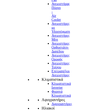
Ανεμιστήρας
Πύργο
-
Air
Cooler
Ανεμιστήρες
με
Υδρονέφωση
Ανεμιστήρες
Μίνι
Ανεμιστήρες
Ορθοστάτη-
Δαπέδου
Ανεμιστήρες
Οροφής
Ανεμιστήρες
Τοίχου
Επιτραπέζιοι
Ανεμιστήρες
Κλιματιστικά
Κλιματιστικά
Inverter
Φορητά
Κλιματιστικά
Αφυγραντήρες
Αφυγραντήρες
Ηλιακοί