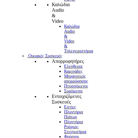
Καλώδια
Audio
&
Video
Καλώδια
Audio
&
Video
&
Τηλεχειριστήρια
Οικιακές Συσκευές
Απορροφητήρες
Ελεύθεροι
Καμινάδες
Μηχανισμός
απορρόφησης
Πτυσσόμενοι
Συρόμενοι
Εντοιχιζόμενες
Συσκευές
Εστίες
Πλυντήρια
Πιάτων
Πλυντήρια
Ρούχων-
Στεγνωτήρια
Φούρνoι