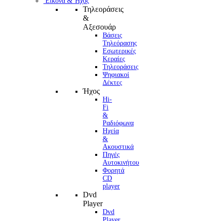
Εικόνα & Ήχος
Τηλεοράσεις
&
Αξεσουάρ
Βάσεις
Τηλεόρασης
Εσωτερικές
Κεραίες
Τηλεοράσεις
Ψηφιακοί
Δέκτες
Ήχος
Hi-
Fi
&
Ραδιόφωνα
Ηχεία
&
Ακουστικά
Πηγές
Αυτοκινήτου
Φορητά
CD
player
Dvd
Player
Dvd
Player