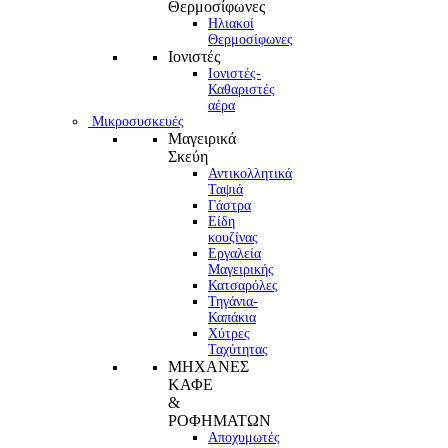
Θερμοσίφωνες
Ηλιακοί
Θερμοσίφωνες
Ιονιστές
Ιονιστές-
Καθαριστές
αέρα
Μικροσυσκευές
Μαγειρικά
Σκεύη
Αντικολλητικά
Ταψιά
Γάστρα
Είδη
κουζίνας
Εργαλεία
Μαγειρικής
Κατσαρόλες
Τηγάνια-
Καπάκια
Χύτρες
Ταχύτητας
ΜΗΧΑΝΕΣ
ΚΑΦΕ
&
ΡΟΦΗΜΑΤΩΝ
Αποχυμωτές