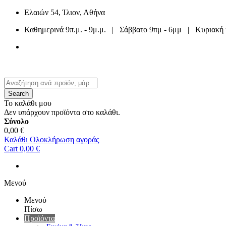
Ελαιών 54, Ίλιον, Αθήνα
Καθημερινά 9π.μ. - 9μ.μ. | Σάββατο 9πμ - 6μμ | Κυριακή 
210 2633 588
ή
210 4402 040
Search
Το καλάθι μου
Δεν υπάρχουν προϊόντα στο καλάθι.
Σύνολο
0,00 €
Καλάθι
Ολοκλήρωση αγοράς
Cart
0,00 €
Μενού
Μενού
Πίσω
Προϊόντα