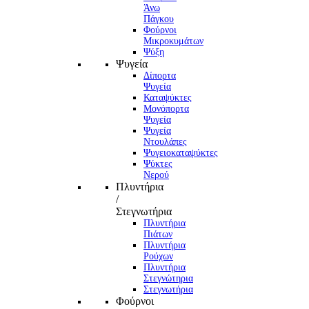
Άνω
Πάγκου
Φούρνοι
Μικροκυμάτων
Ψύξη
Ψυγεία
Δίπορτα
Ψυγεία
Καταψύκτες
Μονόπορτα
Ψυγεία
Ψυγεία
Ντουλάπες
Ψυγειοκαταψύκτες
Ψύκτες
Νερού
Πλυντήρια
/
Στεγνωτήρια
Πλυντήρια
Πιάτων
Πλυντήρια
Ρούχων
Πλυντήρια
Στεγνώτηρια
Στεγνωτήρια
Φούρνοι