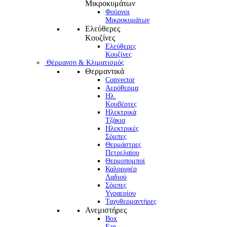
Μικροκυμάτων
Φούρνοι
Μικροκυμάτων
Ελεύθερες
Κουζίνες
Ελεύθερες
Κουζίνες
Θέρμανση & Κλιματισμός
Θερμαντικά
Convector
Αερόθερμα
Ηλ.
Κουβέρτες
Ηλεκτρικά
Τζάκια
Ηλεκτρικές
Σόμπες
Θερμάστρες
Πετρελαίου
Θερμοπομποί
Καλοριφέρ
Λαδιού
Σόμπες
Υγραερίου
Ταχυθερμαντήρες
Ανεμιστήρες
Box
Fan