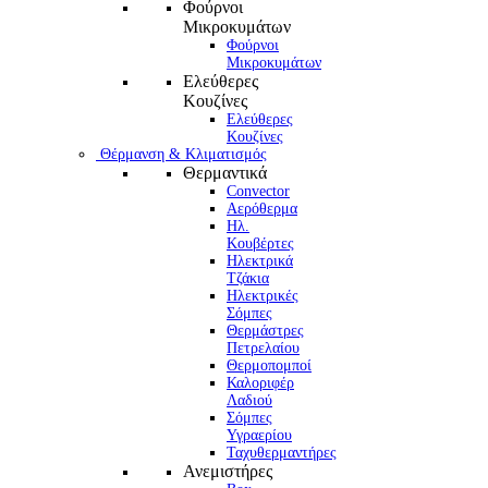
Φούρνοι
Μικροκυμάτων
Φούρνοι
Μικροκυμάτων
Ελεύθερες
Κουζίνες
Ελεύθερες
Κουζίνες
Θέρμανση & Κλιματισμός
Θερμαντικά
Convector
Αερόθερμα
Ηλ.
Κουβέρτες
Ηλεκτρικά
Τζάκια
Ηλεκτρικές
Σόμπες
Θερμάστρες
Πετρελαίου
Θερμοπομποί
Καλοριφέρ
Λαδιού
Σόμπες
Υγραερίου
Ταχυθερμαντήρες
Ανεμιστήρες