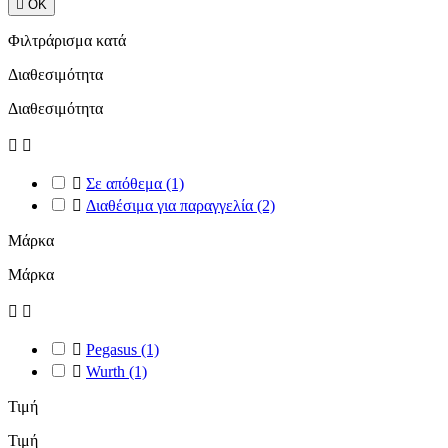

ΟΚ
Φιλτράρισμα κατά
Διαθεσιμότητα
Διαθεσιμότητα



Σε απόθεμα
(1)

Διαθέσιμα για παραγγελία
(2)
Μάρκα
Μάρκα



Pegasus
(1)

Wurth
(1)
Τιμή
Τιμή