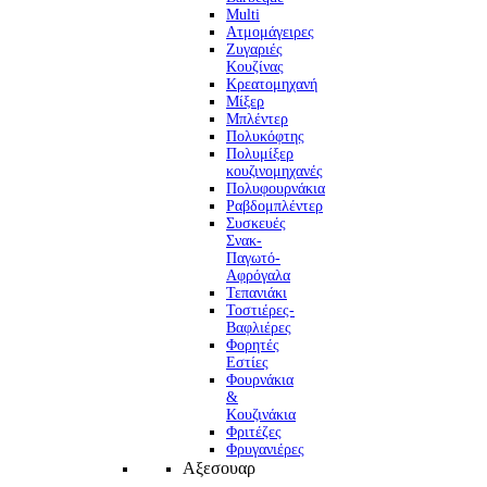
Multi
Ατμομάγειρες
Ζυγαριές
Κουζίνας
Κρεατομηχανή
Μίξερ
Μπλέντερ
Πολυκόφτης
Πολυμίξερ
κουζινομηχανές
Πολυφουρνάκια
Ραβδομπλέντερ
Συσκευές
Σνακ-
Παγωτό-
Αφρόγαλα
Τεπανιάκι
Τοστιέρες-
Βαφλιέρες
Φορητές
Εστίες
Φουρνάκια
&
Κουζινάκια
Φριτέζες
Φρυγανιέρες
Αξεσουαρ