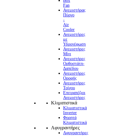
Box
Fan
Ανεμιστήρας
Πύργο
-
Air
Cooler
Ανεμιστήρες
με
Υδρονέφωση
Ανεμιστήρες
Μίνι
Ανεμιστήρες
Ορθοστάτη-
Δαπέδου
Ανεμιστήρες
Οροφής
Ανεμιστήρες
Τοίχου
Επιτραπέζιοι
Ανεμιστήρες
Κλιματιστικά
Κλιματιστικά
Inverter
Φορητά
Κλιματιστικά
Αφυγραντήρες
Αφυγραντήρες