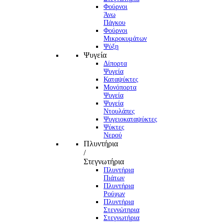
Φούρνoι
Άνω
Πάγκου
Φούρνοι
Μικροκυμάτων
Ψύξη
Ψυγεία
Δίπορτα
Ψυγεία
Καταψύκτες
Μονόπορτα
Ψυγεία
Ψυγεία
Ντουλάπες
Ψυγειοκαταψύκτες
Ψύκτες
Νερού
Πλυντήρια
/
Στεγνωτήρια
Πλυντήρια
Πιάτων
Πλυντήρια
Ρούχων
Πλυντήρια
Στεγνώτηρια
Στεγνωτήρια