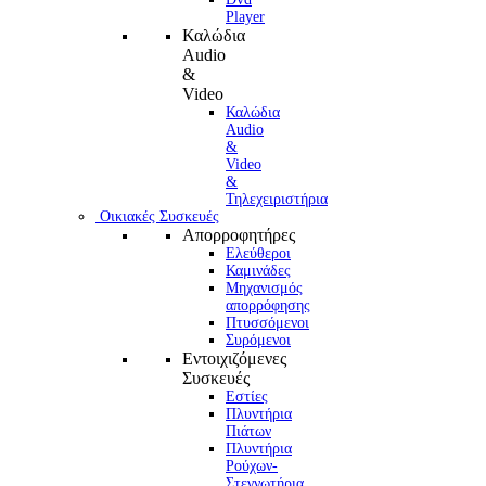
Player
Καλώδια
Audio
&
Video
Καλώδια
Audio
&
Video
&
Τηλεχειριστήρια
Οικιακές Συσκευές
Απορροφητήρες
Ελεύθεροι
Καμινάδες
Μηχανισμός
απορρόφησης
Πτυσσόμενοι
Συρόμενοι
Εντοιχιζόμενες
Συσκευές
Εστίες
Πλυντήρια
Πιάτων
Πλυντήρια
Ρούχων-
Στεγνωτήρια