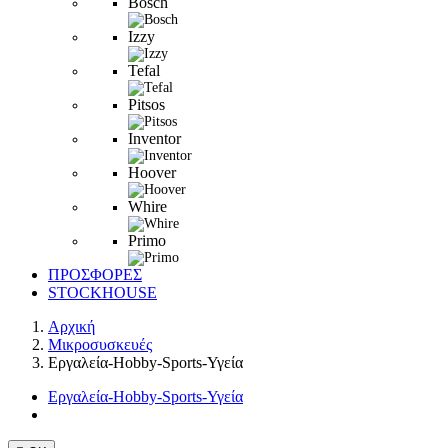
Bosch
Izzy
Tefal
Pitsos
Inventor
Hoover
Whire
Primo
ΠΡΟΣΦΟΡΕΣ
STOCKHOUSE
Αρχική
Μικροσυσκευές
Εργαλεία-Hobby-Sports-Υγεία
Εργαλεία-Hobby-Sports-Υγεία