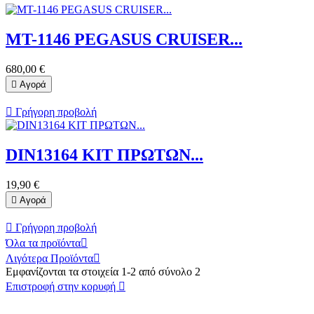
MT-1146 PEGASUS CRUISER...
680,00 €

Αγορά

Γρήγορη προβολή
DIN13164 ΚΙΤ ΠΡΩΤΩΝ...
19,90 €

Αγορά

Γρήγορη προβολή
Όλα τα προϊόντα

Λιγότερα Προϊόντα

Εμφανίζονται τα στοιχεία 1-2 από σύνολο 2
Επιστροφή στην κορυφή
