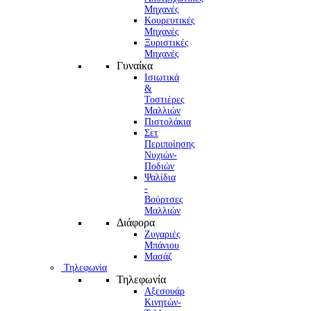
Μηχανές
Κουρευτικές
Μηχανές
Ξυριστικές
Μηχανές
Γυναίκα
Ισιωτικά
&
Τοστιέρες
Μαλλιών
Πιστολάκια
Σετ
Περιποίησης
Νυχιών-
Ποδιών
Ψαλίδια
-
Βούρτσες
Μαλλιών
Διάφορα
Ζυγαριές
Μπάνιου
Μασάζ
Τηλεφωνία
Τηλεφωνία
Αξεσουάρ
Κινητών-